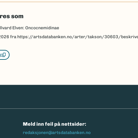
eres som
allvard Elven: Oncocnemidinae
2026
fra https://artsdatabanken.no/arter/takson/30603/beskriv
g
n
Meld inn feil på nettsider:
redaksjonen@artsdatabanken.no