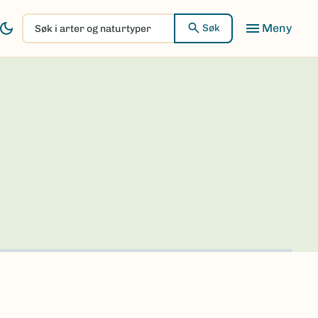
Søk
Søk
i
arter
og
naturtyper