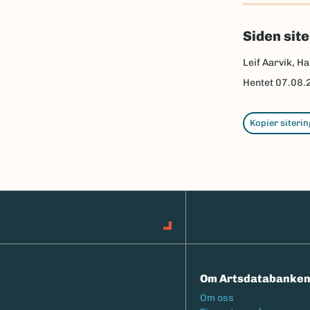
Siden sit
Leif Aarvik, H
Hentet
07.08.
Kopier siterin
Om Artsdatabanke
Footermeny
Om oss