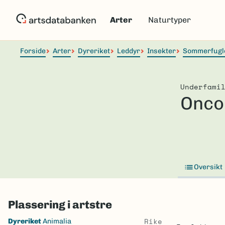
Hopp
til
Arter
Naturtyper
hovedinnhold
Forside
Arter
Dyreriket
Leddyr
Insekter
Sommerfugl
Underfami
Onco
Oversikt
Plassering i artstre
Skip
Rike
Dyreriket
Animalia