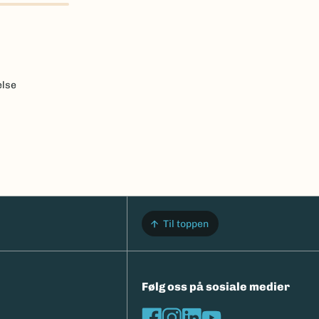
else
Til toppen
Følg oss på sosiale medier