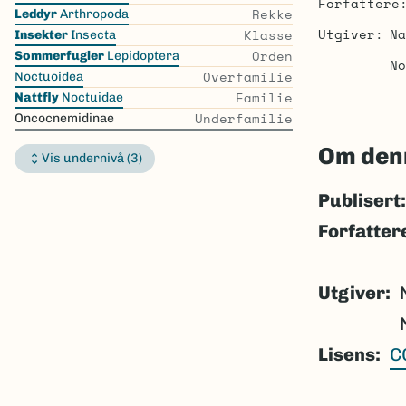
Forfattere
the
Rekke
Leddyr
Arthropoda
list
Utgiver
Na
Klasse
Insekter
Insecta
Orden
Sommerfugler
Lepidoptera
No
Overfamilie
Noctuoidea
Familie
Nattfly
Noctuidae
Underfamilie
Oncocnemidinae
Om den
Vis undernivå (3)
Publisert:
Forfatter
Utgiver
Lisens
C