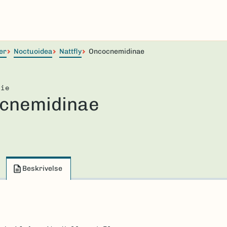
er
Noctuoidea
Nattfly
Oncocnemidinae
lie
cnemidinae
Beskrivelse