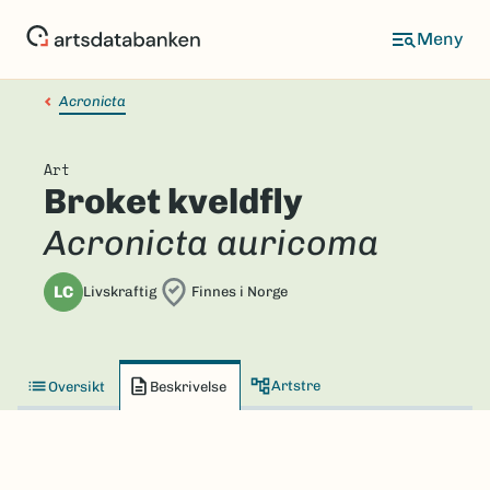
Hopp
til
hovedinnhold
Acronicta
Art
Broket kveldfly
Acronicta auricoma
LC
Livskraftig
Finnes i Norge
Artstre
Oversikt
Beskrivelse