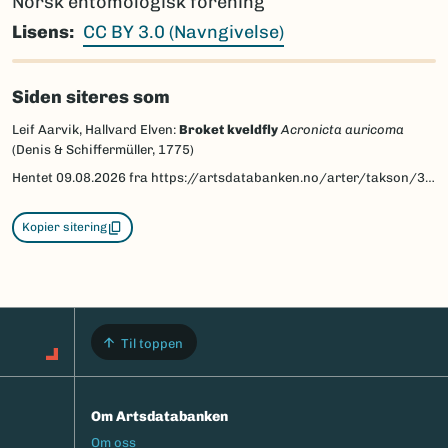
Norsk entomologisk forening
Lisens
CC BY 3.0 (Navngivelse)
Siden siteres som
Leif Aarvik, Hallvard Elven:
Broket kveldfly
Acronicta auricoma
(Denis & Schiffermüller, 1775)
Hentet
09.08.2026
fra https://artsdatabanken.no/arter/takson/30589/beskrivelse
Kopier sitering
Til toppen
Om Artsdatabanken
Footermeny
Om oss