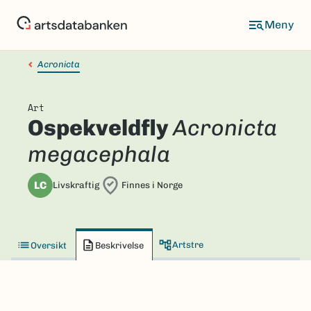
Hopp
til
hovedinnhold
Acronicta
Art
Ospekveldfly
Acronicta
megacephala
LC
Livskraftig
Finnes i Norge
Artstre
Oversikt
Beskrivelse