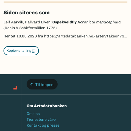
Siden siteres som
Leif Aarvik, Hallvard Elven:
Ospekveldfly
Acronicta megacephala
(Denis & Schiffermüller, 1775)
Hentet
10.08.2026
fra https://artsdatabanken.no/arter/takson/30587/beskrivelse
Kopier sitering
Til toppen
Om Artsdatabanken
Footermeny
Om oss
Tjenestene våre
Kontakt og presse