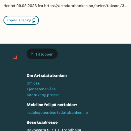
Hentet
09.08.2026
fra https://artsdatabanken.no/arter/takson/30578/beskrivelse
Kopier sitering
Til toppen
Om Artsdatabanken
Footermeny
Om oss
Tjenestene våre
Kontakt og presse
Meld inn feil på nettsider:
redaksjonen@artsdatabanken.no
Besøksadresse
Havnegata 9, 7010 Trondheim