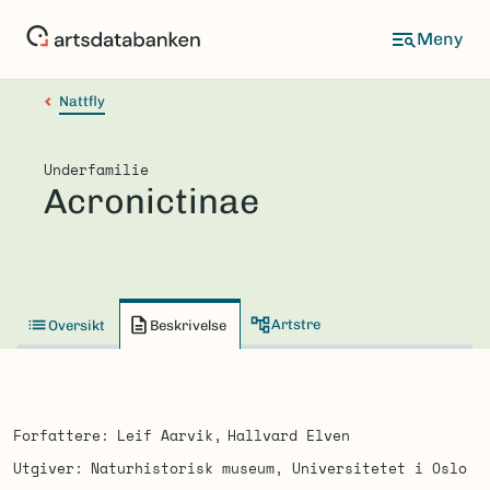
Hopp
til
hovedinnhold
Nattfly
Underfamilie
Acronictinae
Artstre
Oversikt
Beskrivelse
Forfattere
Leif Aarvik
Hallvard Elven
Utgiver
Naturhistorisk museum, Universitetet i Oslo