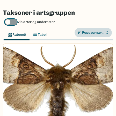
Taksoner i artsgruppen
Vis arter og underarter
Populærnavn A-Å
Rutenett
Tabell