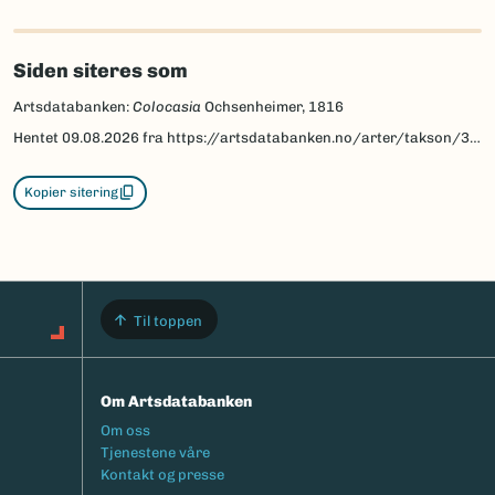
Siden siteres som
Artsdatabanken:
Colocasia
Ochsenheimer, 1816
Hentet
09.08.2026
fra https://artsdatabanken.no/arter/takson/30573
Kopier sitering
Til toppen
Om Artsdatabanken
Footermeny
Om oss
Tjenestene våre
Kontakt og presse