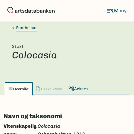
Hopp
til
hovedinnhold
Pantheinae
Slekt
Colocasia
Artstre
Oversikt
Beskrivelse
Navn og taksonomi
Vitenskapelig
Colocasia