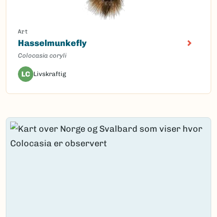
Art
Hasselmunkefly
Colocasia coryli
LC
Livskraftig
Content loaded.