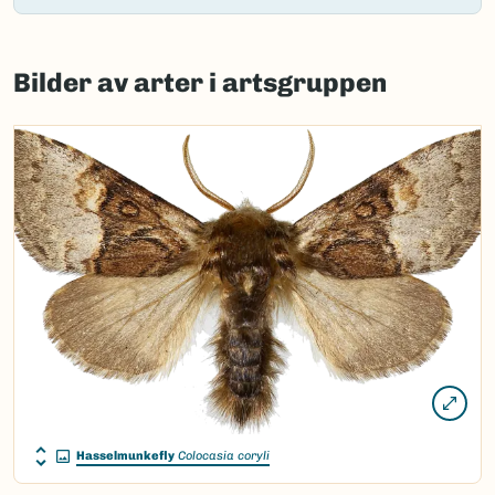
Failed
to
Bilder av arter i artsgruppen
load
map.
Hasselmunkefly
Colocasia coryli