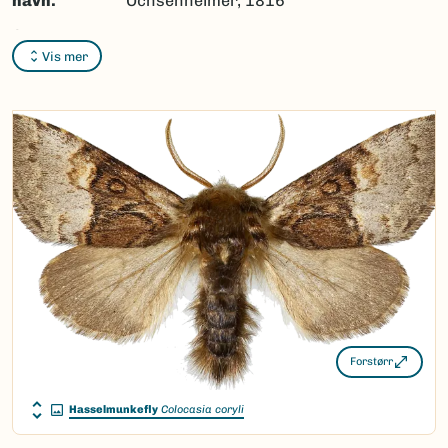
navn:
Ochsenheimer, 1816
Synonymer:
Ingen
Vis mer
Bokmål:
Ingen
Nynorsk:
Ingen
Nordsamisk/Davvisámegiella:
Ingen
Vitenskapelig navn ID:
47350
Takson ID:
30573
(Ekstern lenke)
Gå til Nortaxa for flere detaljer
Forstørr
Hasselmunkefly
Colocasia coryli