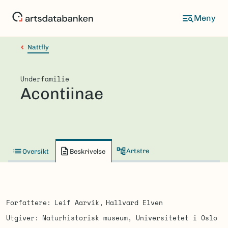
Hopp
til
hovedinnhold
Nattfly
Underfamilie
Acontiinae
Artstre
Oversikt
Beskrivelse
Forfattere
Leif Aarvik
Hallvard Elven
Utgiver
Naturhistorisk museum, Universitetet i Oslo