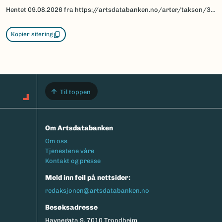
Hentet
09.08.2026
fra https://artsdatabanken.no/arter/takson/30567/beskrivelse
Kopier sitering
Til toppen
Om Artsdatabanken
Footermeny
Om oss
Tjenestene våre
Kontakt og presse
Meld inn feil på nettsider:
redaksjonen@artsdatabanken.no
Besøksadresse
Havnegata 9, 7010 Trondheim