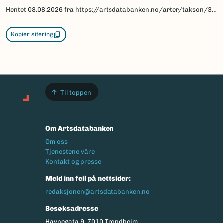
Hentet
08.08.2026
fra https://artsdatabanken.no/arter/takson/30562/beskrivelse
Kopier sitering
Til toppen
Om Artsdatabanken
Footermeny
Om oss
Tjenestene våre
Kontakt og presse
Meld inn feil på nettsider:
redaksjonen@artsdatabanken.no
Besøksadresse
Havnegata 9, 7010 Trondheim