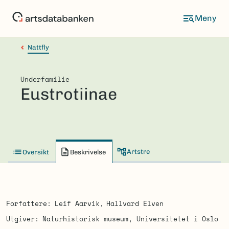
Hopp
til
hovedinnhold
Nattfly
Underfamilie
Eustrotiinae
Artstre
Oversikt
Beskrivelse
Forfattere
Leif Aarvik
Hallvard Elven
Utgiver
Naturhistorisk museum, Universitetet i Oslo