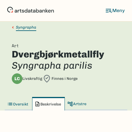
Hopp
til
hovedinnhold
Syngrapha
Art
Dvergbjørkmetallfly
Syngrapha parilis
LC
Livskraftig
Finnes i Norge
Artstre
Oversikt
Beskrivelse