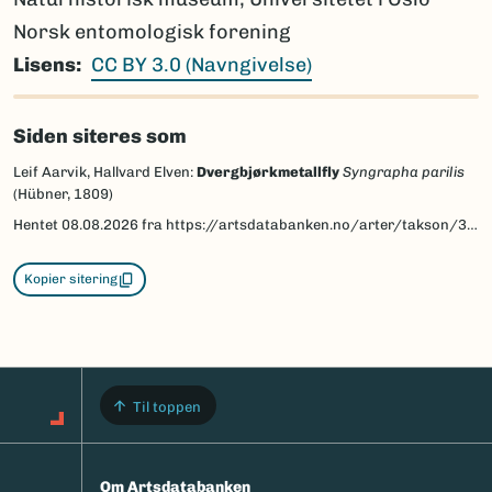
Norsk entomologisk forening
Lisens
CC BY 3.0 (Navngivelse)
Siden siteres som
Leif Aarvik, Hallvard Elven:
Dvergbjørkmetallfly
Syngrapha parilis
(Hübner, 1809)
Hentet
08.08.2026
fra https://artsdatabanken.no/arter/takson/30560/beskrivelse
Kopier sitering
Til toppen
Om Artsdatabanken