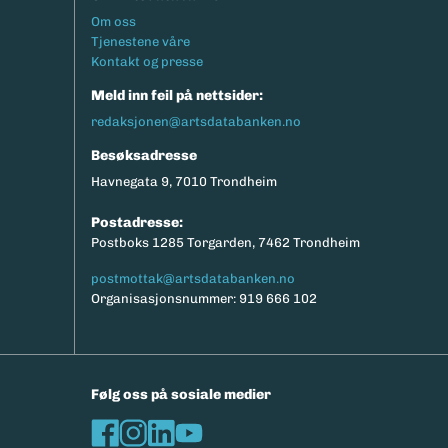
Footermeny
Om oss
Tjenestene våre
Kontakt og presse
Meld inn feil på nettsider:
redaksjonen@artsdatabanken.no
Besøksadresse
Havnegata 9, 7010 Trondheim
Postadresse:
Postboks 1285 Torgarden, 7462 Trondheim
postmottak@artsdatabanken.no
Organisasjonsnummer: 919 666 102
Følg oss på sosiale medier