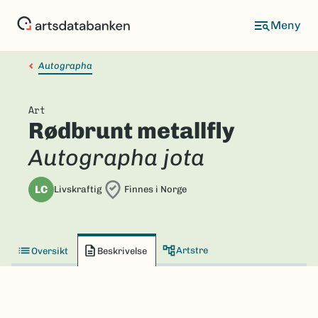
Hopp
til
hovedinnhold
Autographa
Art
Rødbrunt metallfly
Autographa jota
LC
Livskraftig
Finnes i Norge
Artstre
Oversikt
Beskrivelse