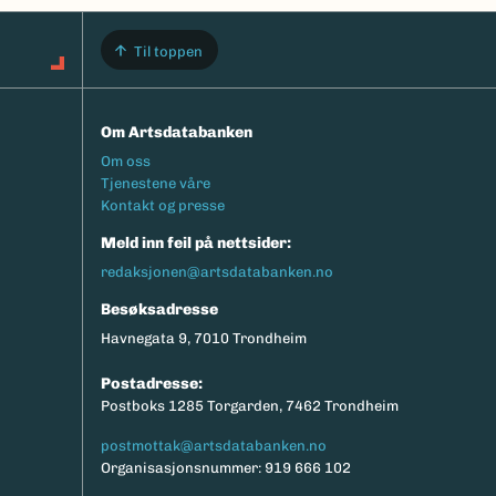
Til toppen
Om Artsdatabanken
Footermeny
Om oss
Tjenestene våre
Kontakt og presse
Meld inn feil på nettsider:
redaksjonen@artsdatabanken.no
Besøksadresse
Havnegata 9, 7010 Trondheim
Postadresse:
Postboks 1285 Torgarden, 7462 Trondheim
postmottak@artsdatabanken.no
Organisasjonsnummer: 919 666 102