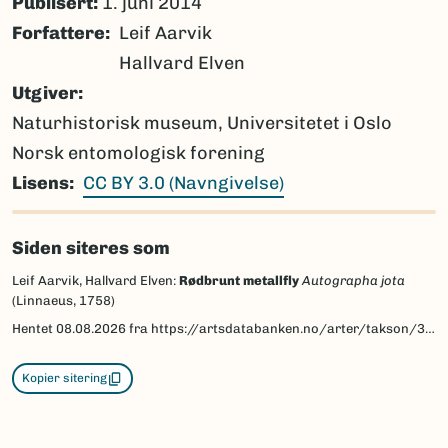
Publisert:
1. juni 2014
Forfattere
Leif Aarvik
Hallvard Elven
Utgiver
Naturhistorisk museum, Universitetet i Oslo
Norsk entomologisk forening
Lisens
CC BY 3.0 (Navngivelse)
Siden siteres som
Leif Aarvik, Hallvard Elven:
Rødbrunt metallfly
Autographa jota
(Linnaeus, 1758)
Hentet
08.08.2026
fra https://artsdatabanken.no/arter/takson/30551/beskrivelse
Kopier sitering