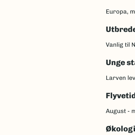
Europa, m
Utbrede
Vanlig til
Unge st
Larven lev
Flyveti
August - 
Økolog