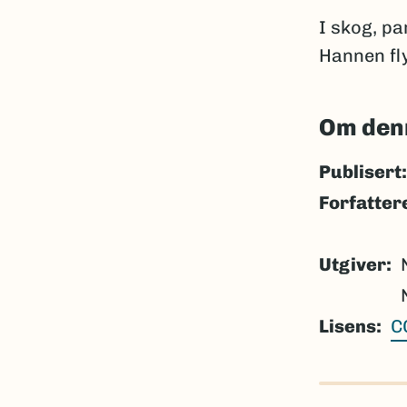
I skog, pa
Hannen fl
Om den
Publisert:
Forfatter
Utgiver
Lisens
C