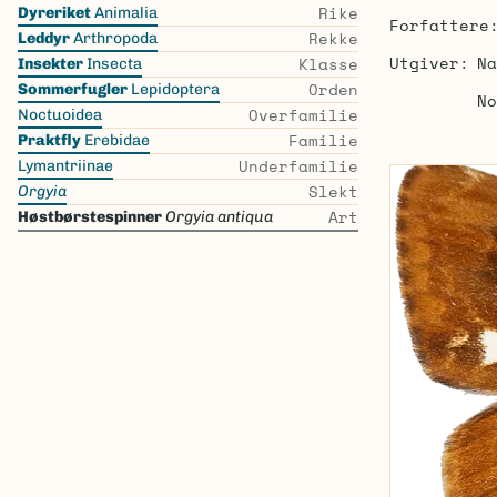
Skip
Rike
Dyreriket
Animalia
Forfattere
the
Rekke
Leddyr
Arthropoda
list
Utgiver
Na
Klasse
Insekter
Insecta
Orden
Sommerfugler
Lepidoptera
No
Overfamilie
Noctuoidea
Familie
Praktfly
Erebidae
Underfamilie
Lymantriinae
Slekt
Orgyia
Art
Høstbørstespinner
Orgyia antiqua