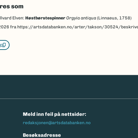
eres som
llvard Elven:
Høstbørstespinner
Orgyia antiqua
(Linnaeus, 1758)
2026
fra https://artsdatabanken.no/arter/takson/30524/beskriv
g
n
Meld inn feil på nettsider:
redaksjonen@artsdatabanken.no
Besøksadresse