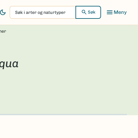
Søk
Søk
i
arter
ner
og
naturtyper
iqua