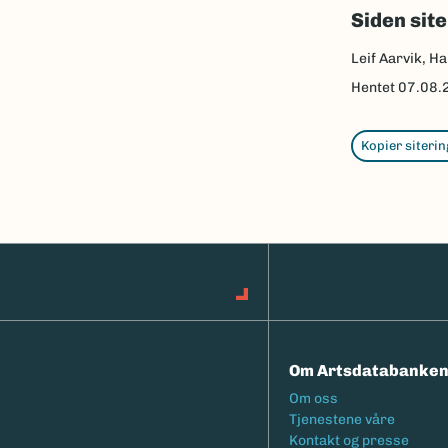
Siden sit
Leif Aarvik, Ha
Hentet
07.08.
Kopier siterin
Om Artsdatabanke
Footermeny
Om oss
Tjenestene våre
Kontakt og presse