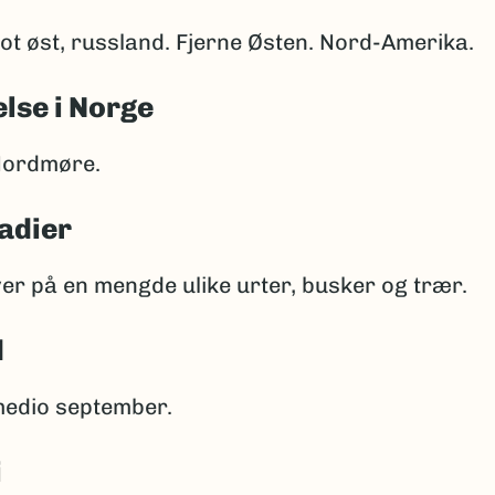
ot øst, russland. Fjerne Østen. Nord-Amerika.
lse i Norge
 Nordmøre.
adier
er på en mengde ulike urter, busker og trær.
d
medio september.
i