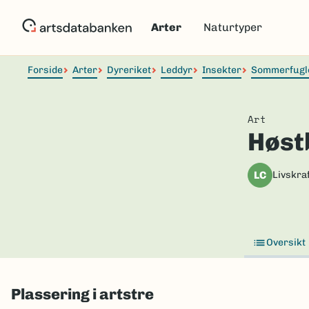
Hopp
til
Arter
Naturtyper
hovedinnhold
Forside
Arter
Dyreriket
Leddyr
Insekter
Sommerfugl
Art
Høst
LC
Livskraf
Oversikt
Plassering i artstre