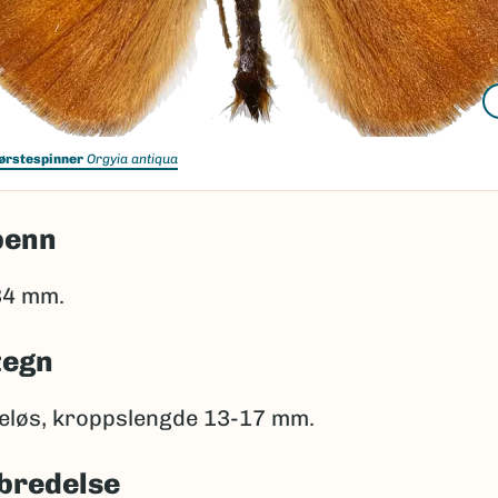
ørstespinner
Orgyia antiqua
penn
34 mm.
tegn
eløs, kroppslengde 13-17 mm.
bredelse