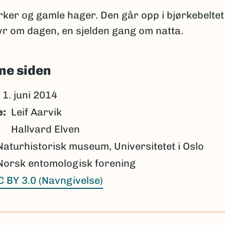
rker og gamle hager. Den går opp i bjørkebeltet i 
yr om dagen, en sjelden gang om natta.
ne siden
1. juni 2014
e
Leif Aarvik
Hallvard Elven
Naturhistorisk museum, Universitetet i Oslo
Norsk entomologisk forening
C BY 3.0 (Navngivelse)