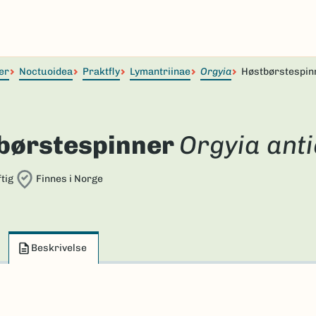
er
Noctuoidea
Praktfly
Lymantriinae
Orgyia
Høstbørstespin
børstespinner
Orgyia ant
tig
Finnes i Norge
Beskrivelse