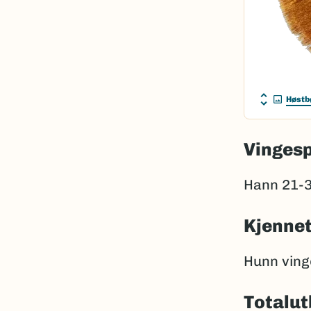
Høstb
Vinges
Hann 21-
Kjenne
Hunn ving
Totalut