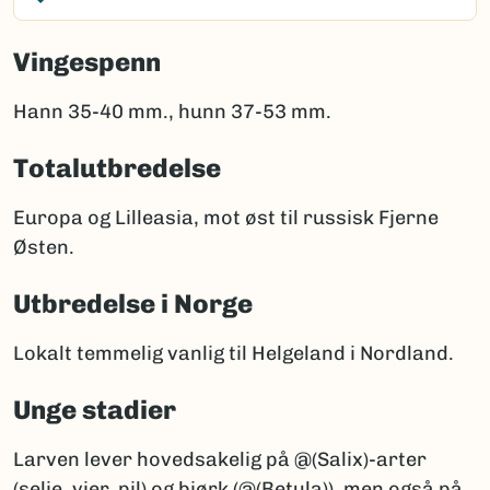
Vingespenn
Hann 35-40 mm., hunn 37-53 mm.
Totalutbredelse
Europa og Lilleasia, mot øst til russisk Fjerne
Østen.
Utbredelse i Norge
Lokalt temmelig vanlig til Helgeland i Nordland.
Unge stadier
Larven lever hovedsakelig på @(Salix)-arter
(selje, vier, pil) og bjørk (@(Betula)), men også på