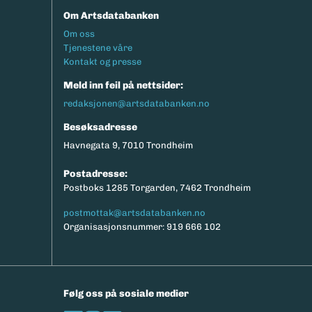
Om Artsdatabanken
Footermeny
Om oss
Tjenestene våre
Kontakt og presse
Meld inn feil på nettsider:
redaksjonen@artsdatabanken.no
Besøksadresse
Havnegata 9, 7010 Trondheim
Postadresse:
Postboks 1285 Torgarden, 7462 Trondheim
postmottak@artsdatabanken.no
Organisasjonsnummer: 919 666 102
Følg oss på sosiale medier