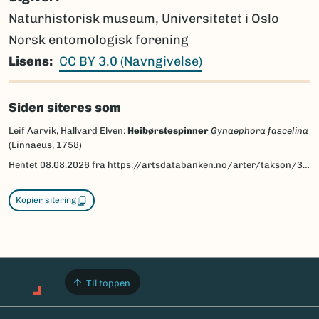
Naturhistorisk museum, Universitetet i Oslo
Norsk entomologisk forening
Lisens
CC BY 3.0 (Navngivelse)
Siden siteres som
Leif Aarvik, Hallvard Elven:
Heibørstespinner
Gynaephora fascelina
(Linnaeus, 1758)
Hentet
08.08.2026
fra https://artsdatabanken.no/arter/takson/30522/beskrivelse
Kopier sitering
Til toppen