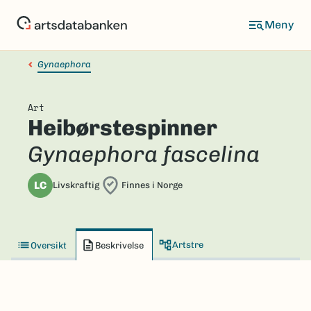
Hopp
til
hovedinnhold
Gynaephora
Art
Heibørstespinner
Gynaephora fascelina
LC
Livskraftig
Finnes i Norge
Artstre
Oversikt
Beskrivelse