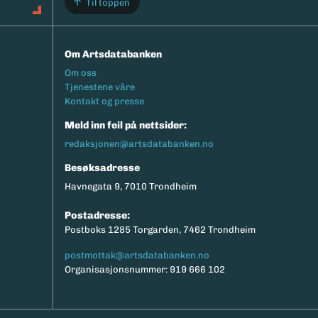
Til toppen
Om Artsdatabanken
Footermeny
Om oss
Tjenestene våre
Kontakt og presse
Meld inn feil på nettsider:
redaksjonen@artsdatabanken.no
Besøksadresse
Havnegata 9, 7010 Trondheim
Postadresse:
Postboks 1285 Torgarden, 7462 Trondheim
postmottak@artsdatabanken.no
Organisasjonsnummer: 919 666 102