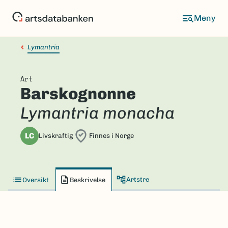
Hopp
til
hovedinnhold
Lymantria
Art
Barskognonne
Lymantria monacha
LC
Livskraftig
Finnes i Norge
Artstre
Oversikt
Beskrivelse