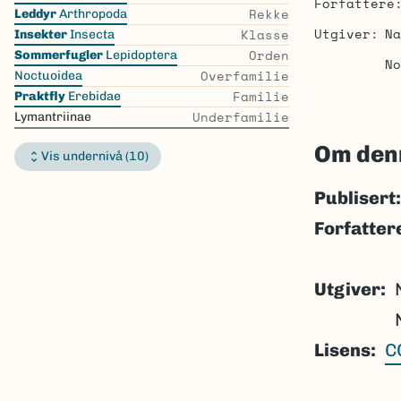
Forfattere
the
Rekke
Leddyr
Arthropoda
list
Utgiver
Na
Klasse
Insekter
Insecta
Orden
Sommerfugler
Lepidoptera
No
Overfamilie
Noctuoidea
Familie
Praktfly
Erebidae
Underfamilie
Lymantriinae
Om den
Vis undernivå (10)
Publisert:
Forfatter
Utgiver
Lisens
C