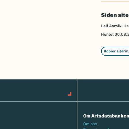
Siden sit
Leif Aarvik, Ha
Hentet
06.08.
Kopier siterin
Om Artsdatabanke
Footermeny
Om oss