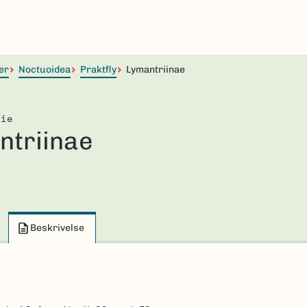
er
Noctuoidea
Praktfly
Lymantriinae
lie
ntriinae
Beskrivelse