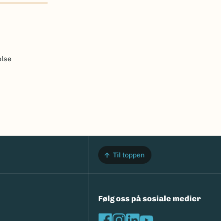
else
Til toppen
Følg oss på sosiale medier