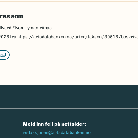
eres som
llvard Elven: Lymantriinae
2026
fra https://artsdatabanken.no/arter/takson/30516/beskriv
g
n
Meld inn feil på nettsider:
redaksjonen@artsdatabanken.no