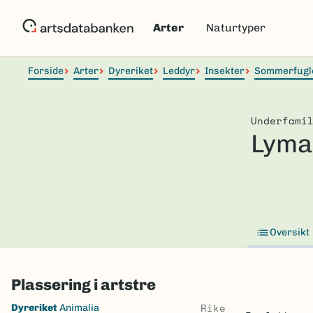
Hopp
til
Arter
Naturtyper
hovedinnhold
Forside
Arter
Dyreriket
Leddyr
Insekter
Sommerfugl
Underfami
Lyma
Oversikt
Plassering i artstre
Skip
Rike
Dyreriket
Animalia