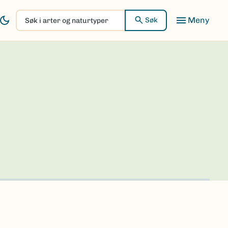
Søk
Søk
i
arter
og
naturtyper