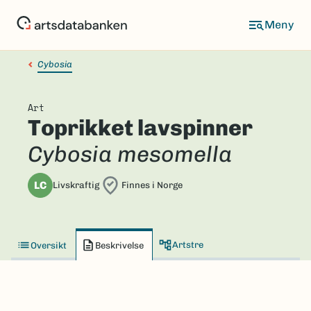
Hopp
til
hovedinnhold
Cybosia
Art
Toprikket lavspinner
Cybosia mesomella
LC
Livskraftig
Finnes i Norge
Artstre
Oversikt
Beskrivelse