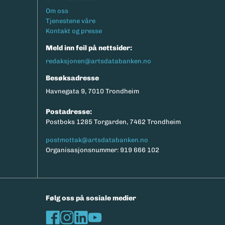
Footermeny
Om oss
Tjenestene våre
Kontakt og presse
Meld inn feil på nettsider:
redaksjonen@artsdatabanken.no
Besøksadresse
Havnegata 9, 7010 Trondheim
Postadresse:
Postboks 1285 Torgarden, 7462 Trondheim
postmottak@artsdatabanken.no
Organisasjonsnummer: 919 666 102
Følg oss på sosiale medier