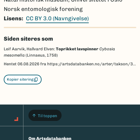
Norsk entomologisk forening
Lisens
CC BY 3.0 (Navngivelse)
Siden siteres som
Leif Aarvik, Hallvard Elven:
Toprikket lavspinner
Cybosia
mesomella
(Linnaeus, 1758)
Hentet
06.08.2026
fra https://artsdatabanken.no/arter/takson/30473/beskrivelse
Kopier sitering
Til toppen
Om Artsdatabanken