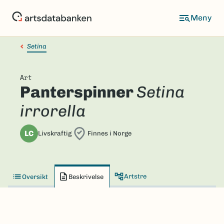
Hopp
til
hovedinnhold
Setina
Art
Panterspinner
Setina
irrorella
LC
Livskraftig
Finnes i Norge
Artstre
Oversikt
Beskrivelse