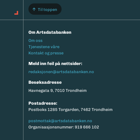
Til toppen
Om Artsdatabanken
Footermeny
Om oss
Tjenestene våre
Kontakt og presse
Meld inn feil på nettsider:
redaksjonen@artsdatabanken.no
Besøksadresse
Havnegata 9, 7010 Trondheim
Postadresse:
Postboks 1285 Torgarden, 7462 Trondheim
postmottak@artsdatabanken.no
Organisasjonsnummer: 919 666 102