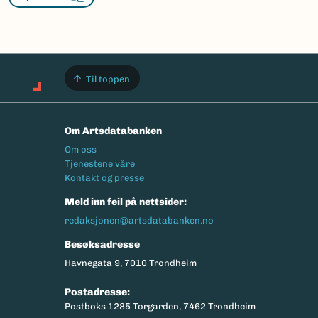
Til toppen
Om Artsdatabanken
Footermeny
Om oss
Tjenestene våre
Kontakt og presse
Meld inn feil på nettsider:
redaksjonen@artsdatabanken.no
Besøksadresse
Havnegata 9, 7010 Trondheim
Postadresse:
Postboks 1285 Torgarden, 7462 Trondheim