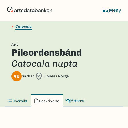
Hopp
til
hovedinnhold
Catocala
Art
Pileordensbånd
Catocala nupta
VU
Sårbar
Finnes i Norge
Artstre
Oversikt
Beskrivelse