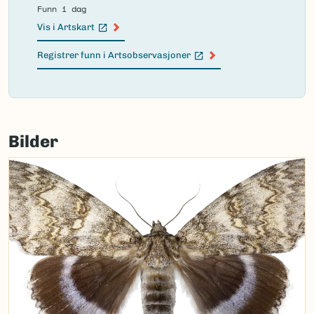
Funn i dag
Vis i Artskart
(Ekstern lenke)
Registrer funn i Artsobservasjoner
(Ekstern lenke)
Failed
to
Bilder
load
map.