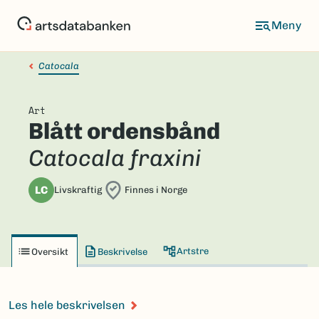
Hopp
til
hovedinnhold
Catocala
Art
Blått ordensbånd
Catocala fraxini
LC
Livskraftig
Finnes i Norge
Artstre
Oversikt
Beskrivelse
Les hele beskrivelsen