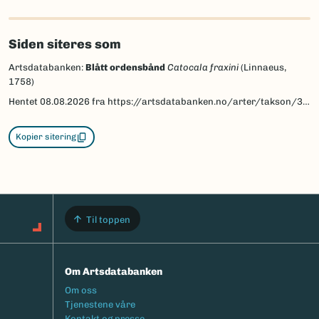
Siden siteres som
Artsdatabanken:
Blått ordensbånd
Catocala fraxini
(Linnaeus,
1758)
Hentet
08.08.2026
fra https://artsdatabanken.no/arter/takson/30442
Kopier sitering
Til toppen
Om Artsdatabanken
Footermeny
Om oss
Tjenestene våre
Kontakt og presse