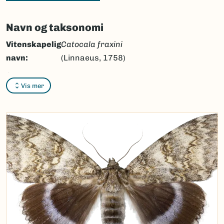
Navn og taksonomi
Vitenskapelig
Catocala fraxini
navn:
(Linnaeus, 1758)
Synonymer:
Ingen
Vis mer
Bokmål:
blått ordensbånd
Nynorsk:
blått ordensband
Nordsamisk/Davvisámegiella:
Ingen
Vitenskapelig navn ID:
47219
Takson ID:
30442
(Ekstern lenke)
Gå til Nortaxa for flere detaljer