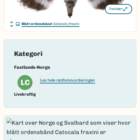
Forstørr
Blått ordensbånd
Catocala fraxini
Kategori
Fastlands-Norge
LC
Les hele rødlistevurderingen
Livskraftig