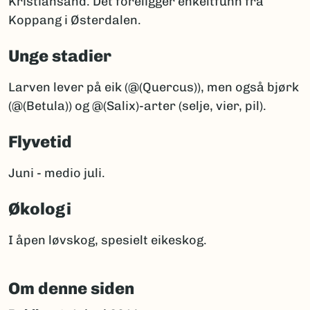
Kristiansand. Det foreligger enkeltfunn fra
Koppang i Østerdalen.
Unge stadier
Larven lever på eik (@(Quercus)), men også bjørk
(@(Betula)) og @(Salix)-arter (selje, vier, pil).
Flyvetid
Juni - medio juli.
Økologi
I åpen løvskog, spesielt eikeskog.
Om denne siden