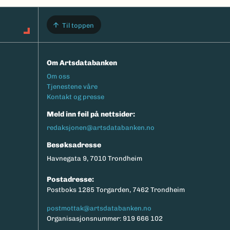
Til toppen
Om Artsdatabanken
Footermeny
Om oss
Tjenestene våre
Kontakt og presse
Meld inn feil på nettsider:
redaksjonen@artsdatabanken.no
Besøksadresse
Havnegata 9, 7010 Trondheim
Postadresse:
Postboks 1285 Torgarden, 7462 Trondheim
postmottak@artsdatabanken.no
Organisasjonsnummer: 919 666 102