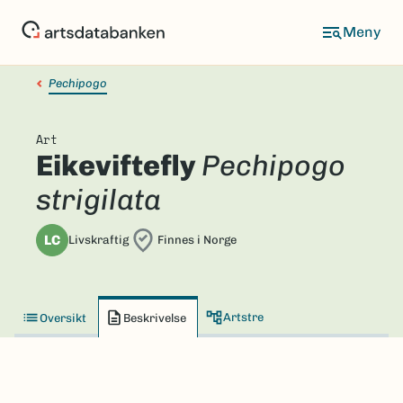
Hopp
til
hovedinnhold
Pechipogo
Art
Eikeviftefly
Pechipogo
strigilata
LC
Livskraftig
Finnes i Norge
Artstre
Oversikt
Beskrivelse