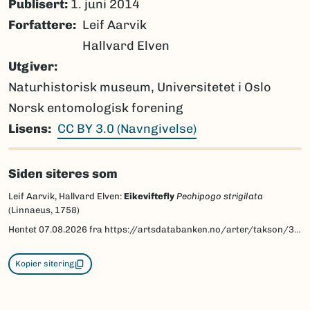
Publisert:
1. juni 2014
Forfattere
Leif Aarvik
Hallvard Elven
Utgiver
Naturhistorisk museum, Universitetet i Oslo
Norsk entomologisk forening
Lisens
CC BY 3.0 (Navngivelse)
Siden siteres som
Leif Aarvik, Hallvard Elven:
Eikeviftefly
Pechipogo strigilata
(Linnaeus, 1758)
Hentet
07.08.2026
fra https://artsdatabanken.no/arter/takson/30414/beskrivelse
Kopier sitering