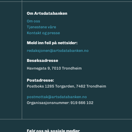
Om Artsdatabanken
Footermeny
Om oss
Tjenestene våre
Kontakt og presse
Meld inn feil på nettsider:
redaksjonen@artsdatabanken.no
Besøksadresse
Havnegata 9, 7010 Trondheim
Postadresse:
Postboks 1285 Torgarden, 7462 Trondheim
postmottak@artsdatabanken.no
Organisasjonsnummer: 919 666 102
Følg oss på sosiale medier