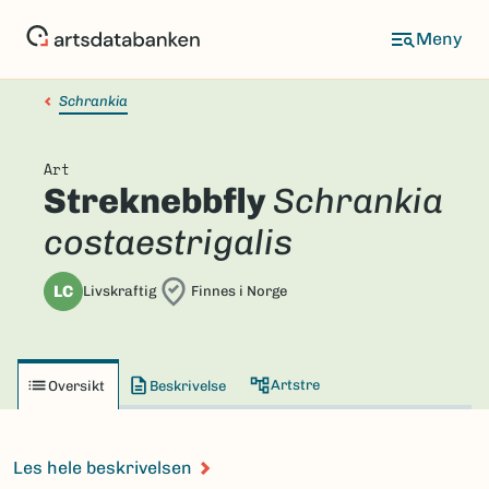
Hopp
til
hovedinnhold
Schrankia
Art
Streknebbfly
Schrankia
costaestrigalis
LC
Livskraftig
Finnes i Norge
Artstre
Oversikt
Beskrivelse
Les hele beskrivelsen