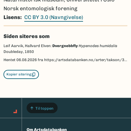
Norsk entomologisk forening
Lisens
CC BY 3.0 (Navngivelse)
Siden siteres som
Leif Aarvik, Hallvard Elven:
Dvergnebbfly
Hypenodes humidalis
Doubleday, 1850
Hentet
06.08.2026
fra https://artsdatabanken.no/arter/takson/30397/beskrivelse
Kopier sitering
Til toppen
Om Artsdatabanken