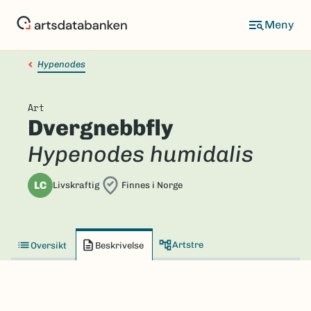
Hopp
til
hovedinnhold
Hypenodes
Art
Dvergnebbfly
Hypenodes humidalis
LC
Livskraftig
Finnes i Norge
Artstre
Oversikt
Beskrivelse