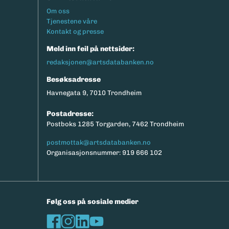
Footermeny
Om oss
Tjenestene våre
Kontakt og presse
Meld inn feil på nettsider:
redaksjonen@artsdatabanken.no
Besøksadresse
Havnegata 9, 7010 Trondheim
Postadresse:
Postboks 1285 Torgarden, 7462 Trondheim
postmottak@artsdatabanken.no
Organisasjonsnummer: 919 666 102
Følg oss på sosiale medier