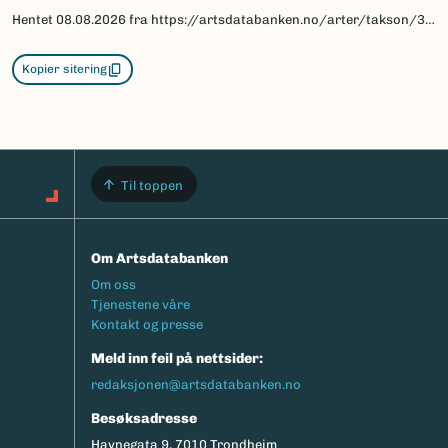
Hentet
08.08.2026
fra https://artsdatabanken.no/arter/takson/30395/beskrivelse
Kopier sitering
Til toppen
Om Artsdatabanken
Footermeny
Om oss
Tjenestene våre
Kontakt og presse
Meld inn feil på nettsider:
redaksjonen@artsdatabanken.no
Besøksadresse
Havnegata 9, 7010 Trondheim