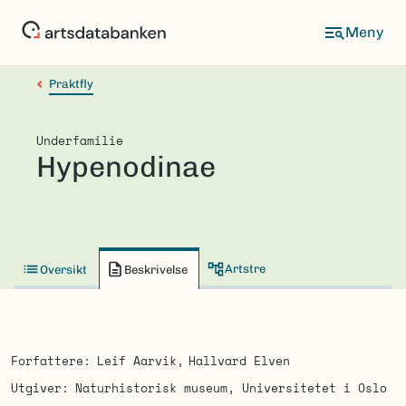
Hopp
til
hovedinnhold
Praktfly
Underfamilie
Hypenodinae
Artstre
Oversikt
Beskrivelse
Forfattere
Leif Aarvik
Hallvard Elven
Utgiver
Naturhistorisk museum, Universitetet i Oslo