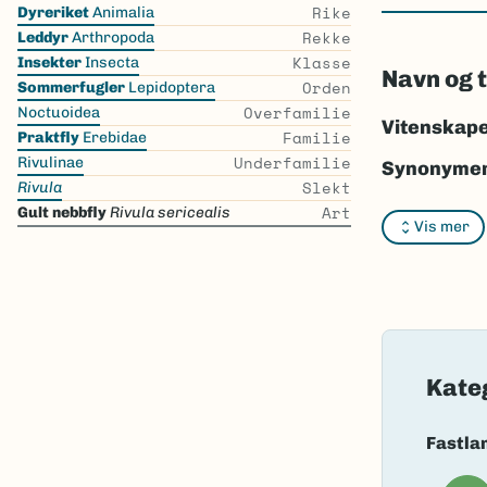
Skip
Rike
Dyreriket
Animalia
the
Rekke
Leddyr
Arthropoda
list
Klasse
Insekter
Insecta
Navn og 
Orden
Sommerfugler
Lepidoptera
Overfamilie
Noctuoidea
Vitenskape
Familie
Praktfly
Erebidae
Underfamilie
Rivulinae
Synonymer
Slekt
Rivula
Bokmål:
gul
Art
Gult nebbfly
Rivula sericealis
Vis mer
Nynorsk:
gu
Nordsamis
Vitenskape
Takson ID:
Kate
Gå til Nort
Fastla