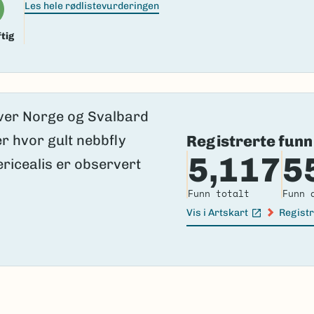
Les hele rødlistevurderingen
tig
Registrerte funn
5,117
5
Funn totalt
Funn 
Vis i Artskart
Registr
(Ekstern lenke)
(Ekster