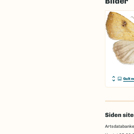
Bilder
Gult n
Siden sit
Artsdatabank