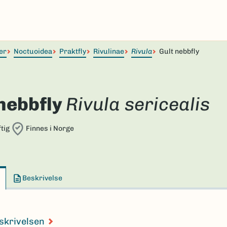
er
Noctuoidea
Praktfly
Rivulinae
Rivula
Gult nebbfly
nebbfly
Rivula sericealis
tig
Finnes i Norge
Beskrivelse
skrivelsen