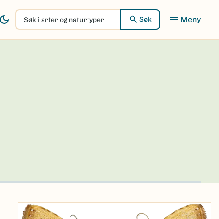
Søk
Søk
i
arter
og
naturtyper