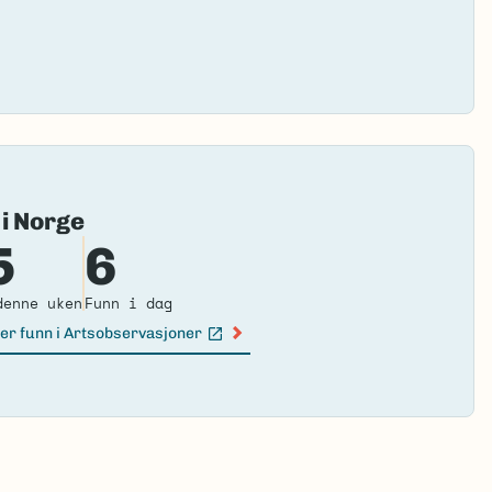
Fai
 i Norge
to
5
6
loa
ma
denne uken
Funn i dag
er funn i Artsobservasjoner
n lenke)