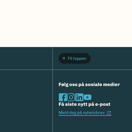
Til toppen
Følg oss på sosiale medier
Få siste nytt på e-post
(Ekstern l
Meld deg på nyhetsbrev