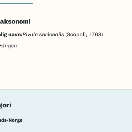
taksonomi
lig navn:
Rivula sericealis
(Scopoli, 1763)
:
Ingen
t nebbfly
lt nebbfly
k/Davvisámegiella:
Ingen
lig navn ID:
47168
30391
gori
(Ekstern lenke)
axa for flere detaljer
nds-Norge