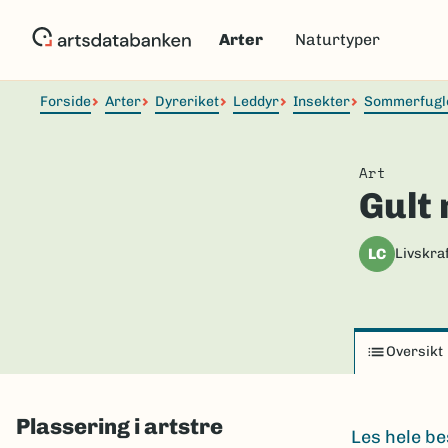
Hopp
til
Arter
Naturtyper
hovedinnhold
Forside
Arter
Dyreriket
Leddyr
Insekter
Sommerfugl
Art
Gult 
LC
Livskraf
Oversikt
Plassering i artstre
Les hele be