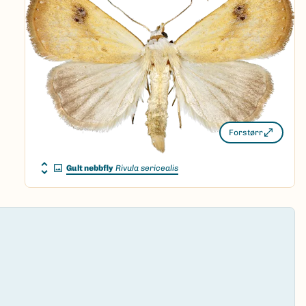
Forstørr
Gult nebbfly
Rivula sericealis