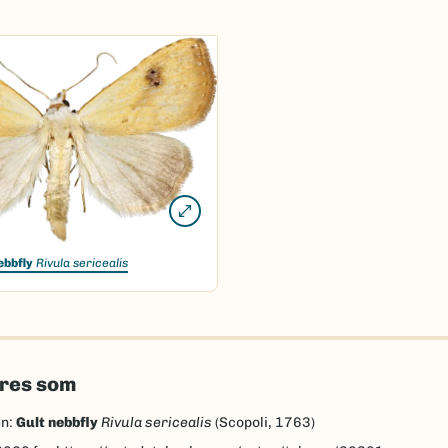
ebbfly
Rivula sericealis
eres som
en:
Gult nebbfly
Rivula sericealis
(Scopoli, 1763)