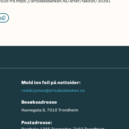
2026
fra https://artsdatabanken.no/arter/takson/30391
g
n
Meld inn feil på nettsider:
redaksjonen@artsdatabanken.no
Besøksadresse
Havnegata 9, 7010 Trondheim
Postadresse: