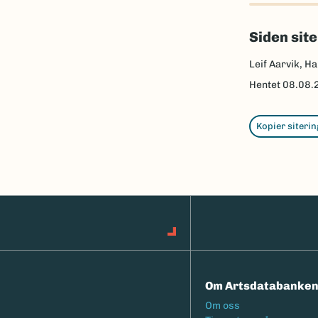
Siden sit
Leif Aarvik, Ha
Hentet
08.08.
Kopier siterin
Om Artsdatabanke
Footermeny
Om oss