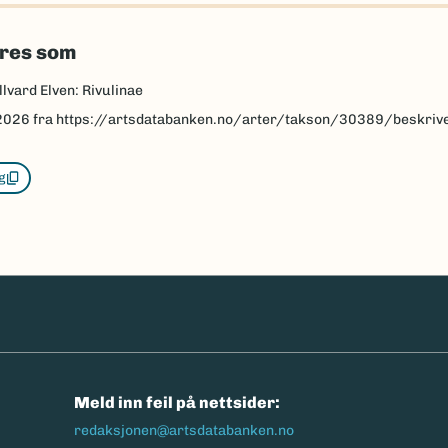
eres som
llvard Elven: Rivulinae
2026
fra https://artsdatabanken.no/arter/takson/30389/beskriv
g
n
Meld inn feil på nettsider:
redaksjonen@artsdatabanken.no