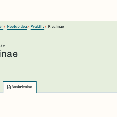
er
Noctuoidea
Praktfly
Rivulinae
lie
inae
Beskrivelse