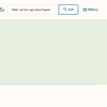
Søk
Søk
i
arter
og
naturtyper