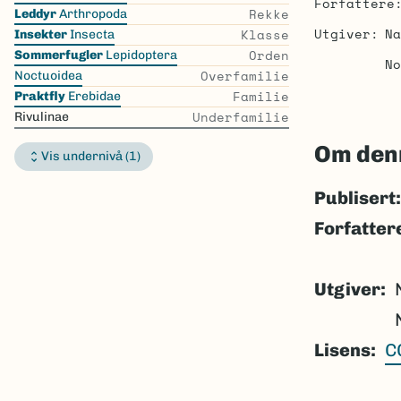
Forfattere
the
Rekke
Leddyr
Arthropoda
list
Utgiver
Na
Klasse
Insekter
Insecta
Orden
Sommerfugler
Lepidoptera
No
Overfamilie
Noctuoidea
Familie
Praktfly
Erebidae
Underfamilie
Rivulinae
Om den
Vis undernivå (1)
Publisert:
Forfatter
Utgiver
Lisens
C