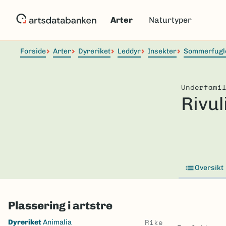
Hopp
til
Arter
Naturtyper
hovedinnhold
Forside
Arter
Dyreriket
Leddyr
Insekter
Sommerfugl
Underfami
Rivul
Oversikt
Plassering i artstre
Skip
Rike
Dyreriket
Animalia