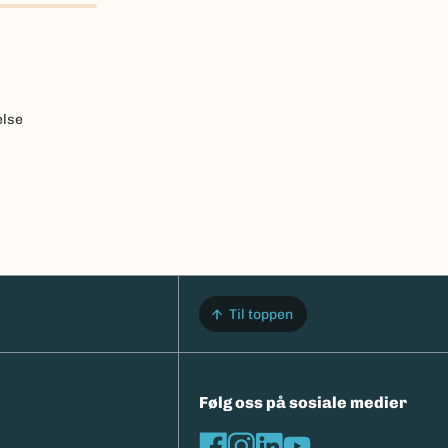
else
Til toppen
Følg oss på sosiale medier