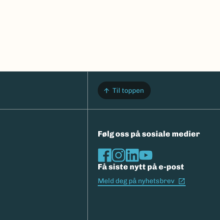
Til toppen
Følg oss på sosiale medier
Få siste nytt på e-post
(Ekstern l
Meld deg på nyhetsbrev