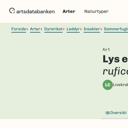
Hopp
til
Arter
Naturtyper
hovedinnhold
Forside
Arter
Dyreriket
Leddyr
Insekter
Sommerfugl
Art
Lys 
rufic
LC
Livskraf
Oversikt