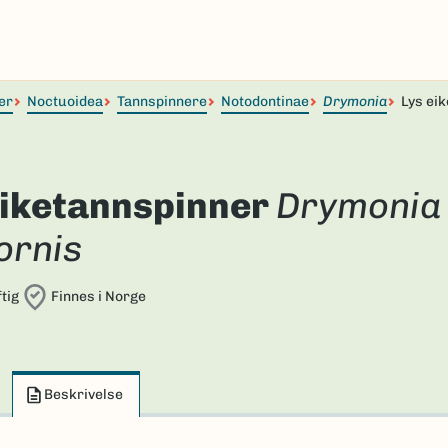
er
Noctuoidea
Tannspinnere
Notodontinae
Drymonia
Lys ei
eiketannspinner
Drymonia
ornis
tig
Finnes i Norge
Beskrivelse