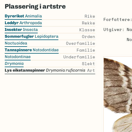
Plassering i artstre
Skip
Rike
Dyreriket
Animalia
Forfattere
the
Rekke
Leddyr
Arthropoda
list
Utgiver
Na
Klasse
Insekter
Insecta
Orden
Sommerfugler
Lepidoptera
No
Overfamilie
Noctuoidea
Familie
Tannspinnere
Notodontidae
Underfamilie
Notodontinae
Slekt
Drymonia
Art
Lys eiketannspinner
Drymonia ruficornis