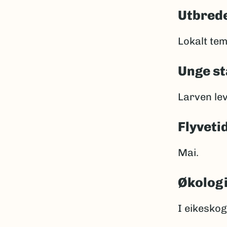
Utbrede
Lokalt tem
Unge st
Larven lev
Flyveti
Mai.
Økolog
I eikesko