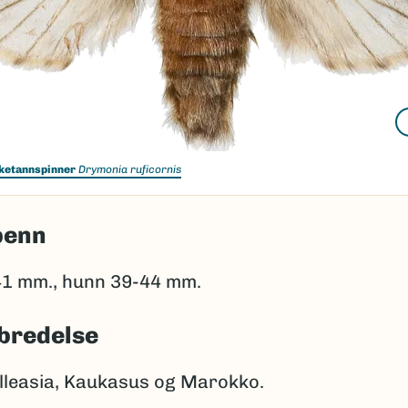
iketannspinner
Drymonia ruficornis
penn
1 mm., hunn 39-44 mm.
bredelse
illeasia, Kaukasus og Marokko.