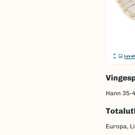
Lys e
Vinges
Hann 35-4
Totalut
Europa, L