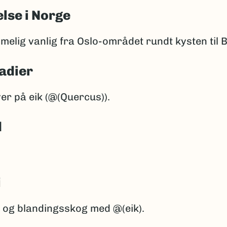
lse i Norge
melig vanlig fra Oslo-området rundt kysten til 
adier
er på eik (@(Quercus)).
d
i
g og blandingsskog med @(eik).