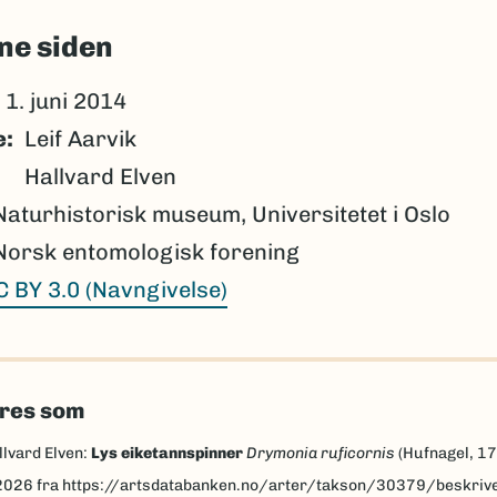
ne siden
1. juni 2014
e
Leif Aarvik
Hallvard Elven
Naturhistorisk museum, Universitetet i Oslo
Norsk entomologisk forening
C BY 3.0 (Navngivelse)
eres som
llvard Elven:
Lys eiketannspinner
Drymonia ruficornis
(Hufnagel, 1
2026
fra https://artsdatabanken.no/arter/takson/30379/beskriv