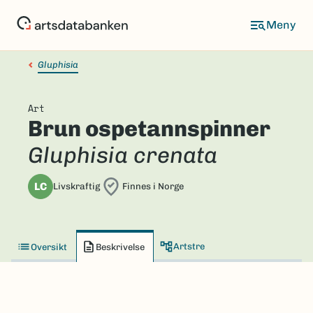
Hopp
til
hovedinnhold
Gluphisia
Art
Brun ospetannspinner
Gluphisia crenata
LC
Livskraftig
Finnes i Norge
Artstre
Oversikt
Beskrivelse