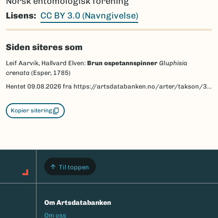
Norsk entomologisk forening
Lisens
CC BY 3.0 (Navngivelse)
Siden siteres som
Leif Aarvik, Hallvard Elven:
Brun ospetannspinner
Gluphisia
crenata
(Esper, 1785)
Hentet
09.08.2026
fra https://artsdatabanken.no/arter/takson/30370/beskrivelse
Kopier sitering
Til toppen
Om Artsdatabanken
Footermeny
Om oss