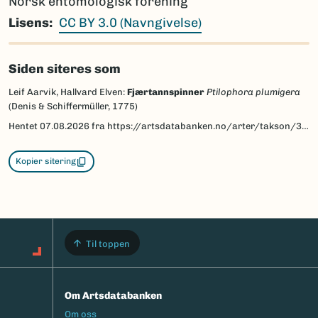
Norsk entomologisk forening
Lisens
CC BY 3.0 (Navngivelse)
Siden siteres som
Leif Aarvik, Hallvard Elven:
Fjærtannspinner
Ptilophora plumigera
(Denis & Schiffermüller, 1775)
Hentet
07.08.2026
fra https://artsdatabanken.no/arter/takson/30368/beskrivelse
Kopier sitering
Til toppen
Om Artsdatabanken
Footermeny
Om oss