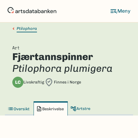
Hopp
til
hovedinnhold
Ptilophora
Art
Fjærtannspinner
Ptilophora plumigera
LC
Livskraftig
Finnes i Norge
Artstre
Oversikt
Beskrivelse