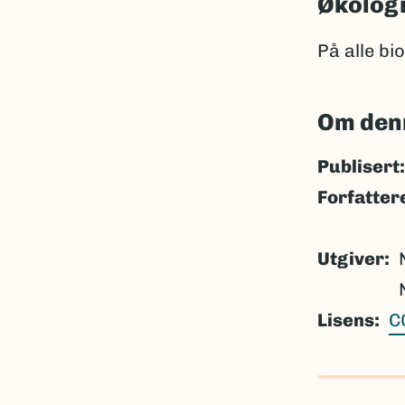
Økolog
På alle bi
Om den
Publisert:
Forfatter
Utgiver
Lisens
C