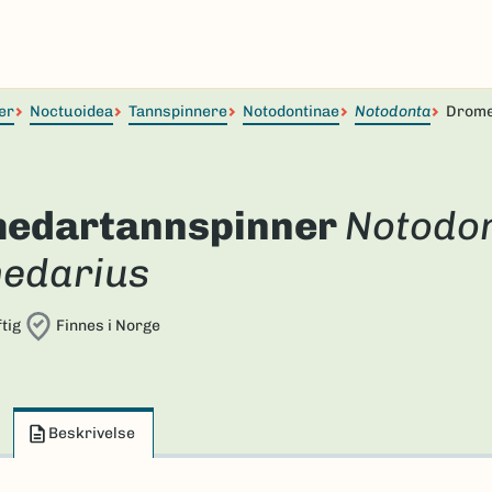
er
Noctuoidea
Tannspinnere
Notodontinae
Notodonta
Drome
edartannspinner
Notodo
edarius
tig
Finnes i Norge
Beskrivelse