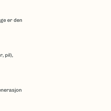
rge er den
, pil),
generasjon