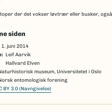
i
otoper der det vokser løvtrær eller busker, også i
ne siden
1. juni 2014
e
Leif Aarvik
Hallvard Elven
Naturhistorisk museum, Universitetet i Oslo
Norsk entomologisk forening
C BY 3.0 (Navngivelse)