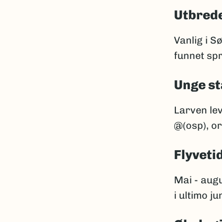
Utbrede
Vanlig i 
funnet spr
Unge st
Larven leve
@(osp), or
Flyveti
Mai - aug
i ultimo jun