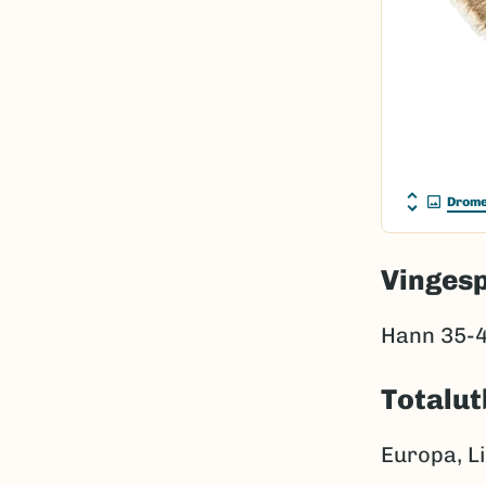
Drome
Vinges
Hann 35-4
Totalut
Europa, Lil