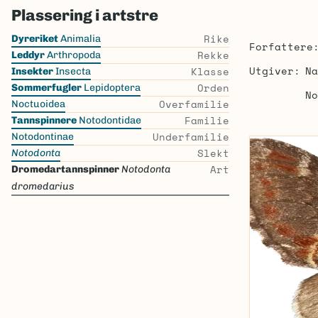
Plassering i artstre
Skip
Rike
Dyreriket
Animalia
Forfattere
the
Rekke
Leddyr
Arthropoda
list
Utgiver
Na
Klasse
Insekter
Insecta
Orden
Sommerfugler
Lepidoptera
No
Overfamilie
Noctuoidea
Familie
Tannspinnere
Notodontidae
Underfamilie
Notodontinae
Slekt
Notodonta
Art
Dromedartannspinner
Notodonta
dromedarius