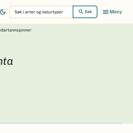
Søk
Søk
i
arter
dartannspinner
og
naturtyper
nta