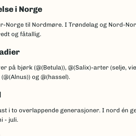
lse i Norge
Sør-Norge til Nordmøre. I Trøndelag og Nord-No
edt og fåtallig.
adier
r på bjørk (@(Betula)), @(Salix)-arter (selje, vier
 (@(Alnus)) og @(hassel).
d
ust i to overlappende generasjoner. I nord én 
i - juli.