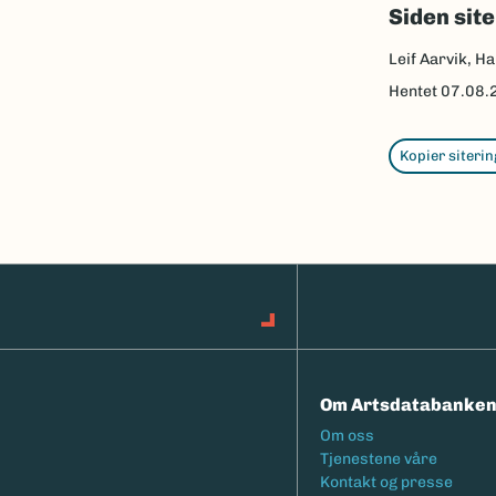
Siden sit
Leif Aarvik, Ha
Hentet
07.08.
Kopier siterin
Om Artsdatabanke
Footermeny
Om oss
Tjenestene våre
Kontakt og presse