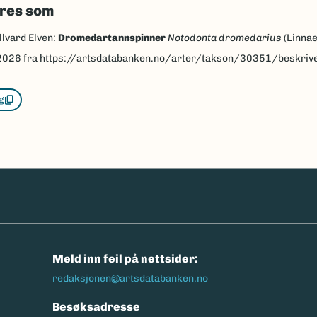
eres som
llvard Elven:
Dromedartannspinner
Notodonta dromedarius
(Linna
2026
fra https://artsdatabanken.no/arter/takson/30351/beskriv
g
n
Meld inn feil på nettsider:
redaksjonen@artsdatabanken.no
Besøksadresse