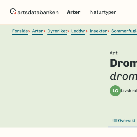
Hopp
til
Arter
Naturtyper
hovedinnhold
Forside
Arter
Dyreriket
Leddyr
Insekter
Sommerfugl
Art
Drom
drom
LC
Livskraf
Oversikt