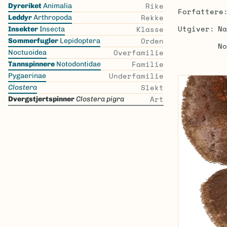
Skip
Rike
Dyreriket
Animalia
Forfattere
the
Rekke
Leddyr
Arthropoda
list
Utgiver
Na
Klasse
Insekter
Insecta
Orden
Sommerfugler
Lepidoptera
No
Overfamilie
Noctuoidea
Familie
Tannspinnere
Notodontidae
Underfamilie
Pygaerinae
Slekt
Clostera
Art
Dvergstjertspinner
Clostera pigra