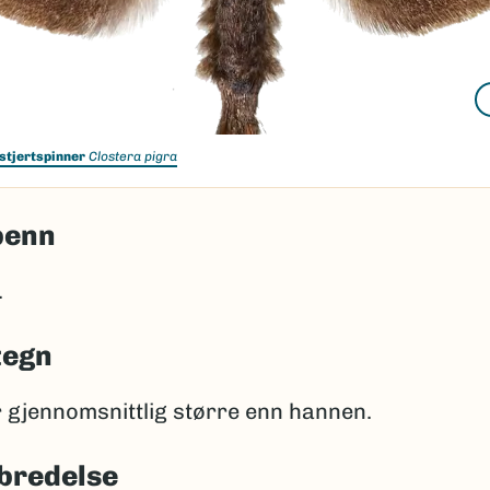
stjertspinner
Clostera pigra
penn
.
tegn
 gjennomsnittlig større enn hannen.
bredelse