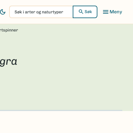
Søk
Søk
i
arter
rtspinner
og
naturtyper
igra