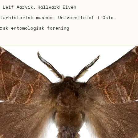
Leif Aarvik
Hallvard Elven
turhistorisk museum, Universitetet i Oslo
rsk entomologisk forening