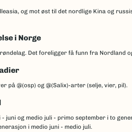
lleasia, og mot øst til det nordlige Kina og russi
lse i Norge
 Trøndelag. Det foreligger få funn fra Nordland 
adier
er på @(osp) og @(Salix)-arter (selje, vier, pil).
d
 - juni og medio juli - primo september i to gene
nerasjon i medio juni - medio juli.