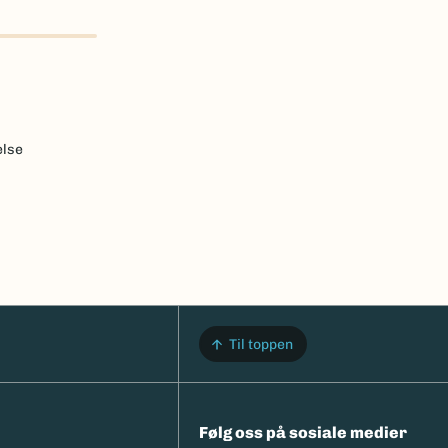
else
Til toppen
Følg oss på sosiale medier