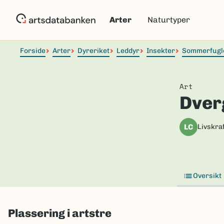
Hopp
til
Arter
Naturtyper
hovedinnhold
Forside
Arter
Dyreriket
Leddyr
Insekter
Sommerfugl
Art
Dver
LC
Livskraf
Oversikt
Plassering i artstre