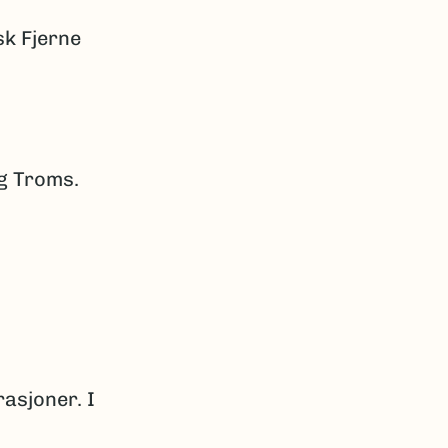
sk Fjerne
og Troms.
rasjoner. I