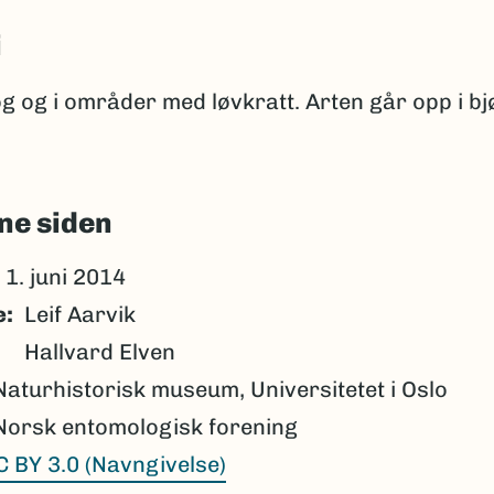
i
g og i områder med løvkratt. Arten går opp i bj
ne siden
1. juni 2014
e
Leif Aarvik
Hallvard Elven
Naturhistorisk museum, Universitetet i Oslo
Norsk entomologisk forening
C BY 3.0 (Navngivelse)