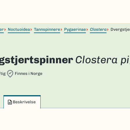
er
Noctuoidea
Tannspinnere
Pygaerinae
Clostera
Dvergstje
gstjertspinner
Clostera p
tig
Finnes i Norge
Beskrivelse