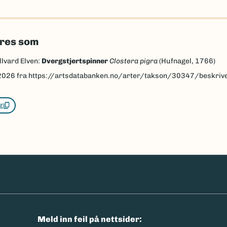
eres som
llvard Elven:
Dvergstjertspinner
Clostera pigra
(Hufnagel, 1766)
2026
fra https://artsdatabanken.no/arter/takson/30347/beskriv
g
n
Meld inn feil på nettsider: