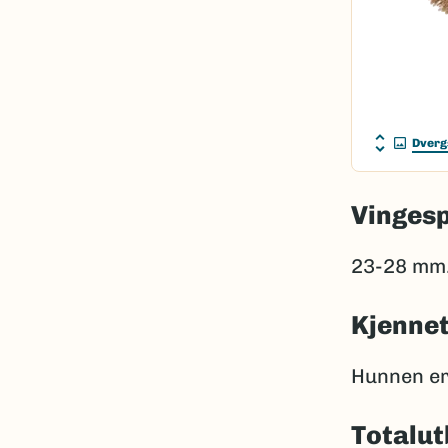
Dverg
Vinges
23-28 mm
Kjenne
Hunnen er
Totalut