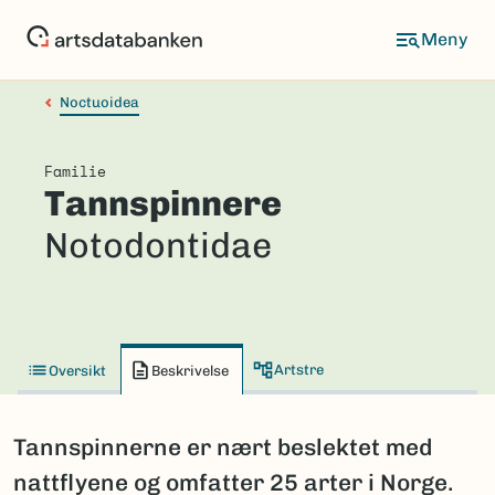
Hopp
til
hovedinnhold
Noctuoidea
Familie
Tannspinnere
Notodontidae
Artstre
Oversikt
Beskrivelse
Tannspinnerne er nært beslektet med
nattflyene og omfatter 25 arter i Norge.