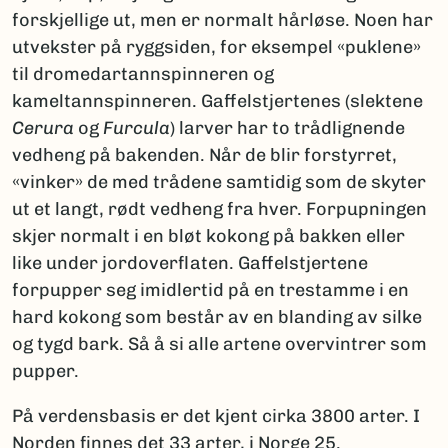
forskjellige ut, men er normalt hårløse. Noen har
utvekster på ryggsiden, for eksempel «puklene»
til dromedartannspinneren og
kameltannspinneren. Gaffelstjertenes (slektene
Cerura
og
Furcula
) larver har to trådlignende
vedheng på bakenden. Når de blir forstyrret,
«vinker» de med trådene samtidig som de skyter
ut et langt, rødt vedheng fra hver. Forpupningen
skjer normalt i en bløt kokong på bakken eller
like under jordoverflaten. Gaffelstjertene
forpupper seg imidlertid på en trestamme i en
hard kokong som består av en blanding av silke
og tygd bark. Så å si alle artene overvintrer som
pupper.
På verdensbasis er det kjent cirka 3800 arter. I
Norden finnes det 33 arter, i Norge 25.