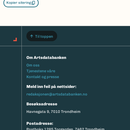
Kopier sitering
Til toppen
Om Artsdatabanken
Footermeny
Om oss
Tjenestene våre
Kontakt og presse
Meld inn feil på nettsider:
redaksjonen@artsdatabanken.no
Besøksadresse
Havnegata 9, 7010 Trondheim
Postadresse:
Postboks 1285 Torgarden, 7462 Trondheim