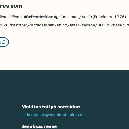
eres som
llvard Elven:
Vårfrostmåler
Agriopis marginaria
(Fabricius, 1776)
2026
fra https://artsdatabanken.no/arter/takson/30339/beskriv
g
n
Meld inn feil på nettsider:
redaksjonen@artsdatabanken.no
Besøksadresse