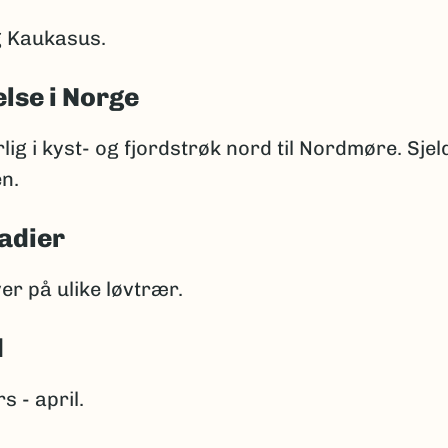
 Kaukasus.
lse i Norge
lig i kyst- og fjordstrøk nord til Nordmøre. Sje
n.
adier
er på ulike løvtrær.
d
 - april.