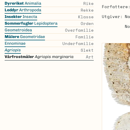
Skip
Rike
Dyreriket
Animalia
Forfattere
the
Rekke
Leddyr
Arthropoda
list
Utgiver
Na
Klasse
Insekter
Insecta
Orden
Sommerfugler
Lepidoptera
No
Overfamilie
Geometroidea
Familie
Målere
Geometridae
Underfamilie
Ennominae
Slekt
Agriopis
Art
Vårfrostmåler
Agriopis marginaria