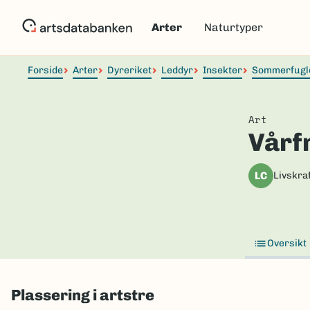
Hopp
til
Arter
Naturtyper
hovedinnhold
Forside
Arter
Dyreriket
Leddyr
Insekter
Sommerfugl
Art
Vårf
LC
Livskraf
Oversikt
Plassering i artstre