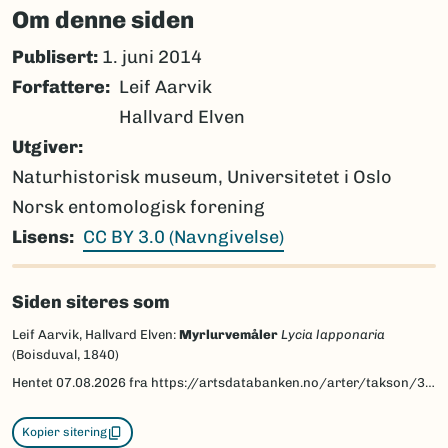
Om denne siden
Publisert:
1. juni 2014
Forfattere
Leif Aarvik
Hallvard Elven
Utgiver
Naturhistorisk museum, Universitetet i Oslo
Norsk entomologisk forening
Lisens
CC BY 3.0 (Navngivelse)
Siden siteres som
Leif Aarvik, Hallvard Elven:
Myrlurvemåler
Lycia lapponaria
(Boisduval, 1840)
Hentet
07.08.2026
fra https://artsdatabanken.no/arter/takson/30332/beskrivelse
Kopier sitering