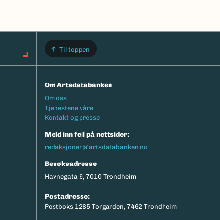
Til toppen
Om Artsdatabanken
Footermeny
Om oss
Tjenestene våre
Kontakt og presse
Meld inn feil på nettsider:
redaksjonen@artsdatabanken.no
Besøksadresse
Havnegata 9, 7010 Trondheim
Postadresse:
Postboks 1285 Torgarden, 7462 Trondheim