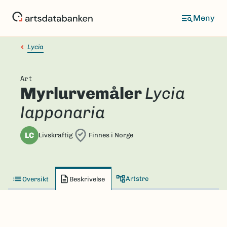
Hopp
til
hovedinnhold
Lycia
Art
Myrlurvemåler
Lycia
lapponaria
LC
Livskraftig
Finnes i Norge
Artstre
Oversikt
Beskrivelse