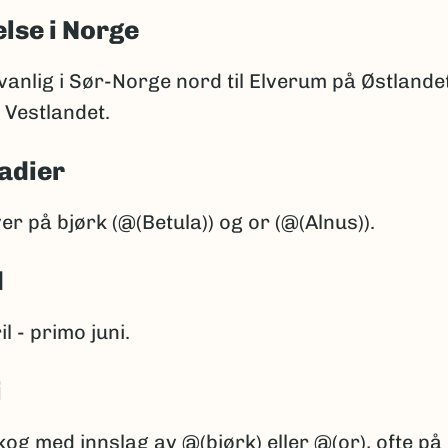
lse i Norge
anlig i Sør-Norge nord til Elverum på Østlande
 Vestlandet.
adier
er på bjørk (@(Betula)) og or (@(Alnus)).
d
l - primo juni.
i
kog med innslag av @(bjørk) eller @(or), ofte på l