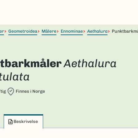
er
Geometroidea
Målere
Ennominae
Aethalura
Punktbarkm
tbarkmåler
Aethalura
tulata
tig
Finnes i Norge
Beskrivelse