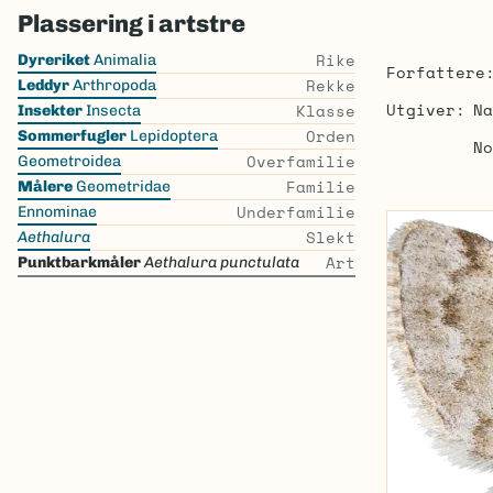
Plassering i artstre
Skip
Rike
Dyreriket
Animalia
Forfattere
the
Rekke
Leddyr
Arthropoda
list
Utgiver
Na
Klasse
Insekter
Insecta
Orden
Sommerfugler
Lepidoptera
No
Overfamilie
Geometroidea
Familie
Målere
Geometridae
Underfamilie
Ennominae
Slekt
Aethalura
Art
Punktbarkmåler
Aethalura punctulata