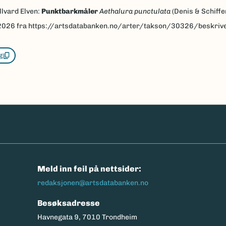
llvard Elven:
Punktbarkmåler
Aethalura punctulata
(Denis & Schiffe
2026
fra https://artsdatabanken.no/arter/takson/30326/beskriv
g
n
Meld inn feil på nettsider:
redaksjonen@artsdatabanken.no
Besøksadresse
Havnegata 9, 7010 Trondheim