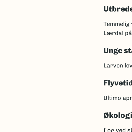
Utbrede
Temmelig v
Lærdal på
Unge st
Larven lev
Flyveti
Ultimo apri
Økolog
I og ved s