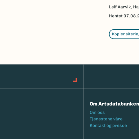
Leif Aarvik, Ha
Hentet
07.08.
Kopier siterin
Om Artsdatabanke
Footermeny
Om oss
Tjenestene våre
Kontakt og presse