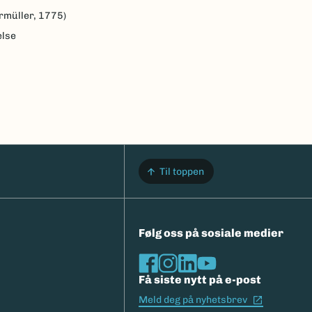
rmüller, 1775)
else
Til toppen
Følg oss på sosiale medier
Få siste nytt på e-post
(Ekstern l
Meld deg på nyhetsbrev