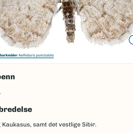
barkmåler
Aethalura punctulata
penn
.
bredelse
Kaukasus, samt det vestlige Sibir.