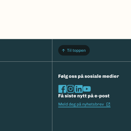
Til toppen
Følg oss på sosiale medier
Få siste nytt på e-post
(Ekstern l
Meld deg på nyhetsbrev