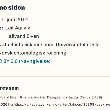
ne siden
1. juni 2014
e
Leif Aarvik
Hallvard Elven
Naturhistorisk museum, Universitetet i Oslo
Norsk entomologisk forening
C BY 3.0 (Navngivelse)
eres som
llvard Elven:
Granbarkmåler
Deileptenia ribeata
(Clerck, 1759)
2026
fra https://artsdatabanken.no/arter/takson/30309/beskriv