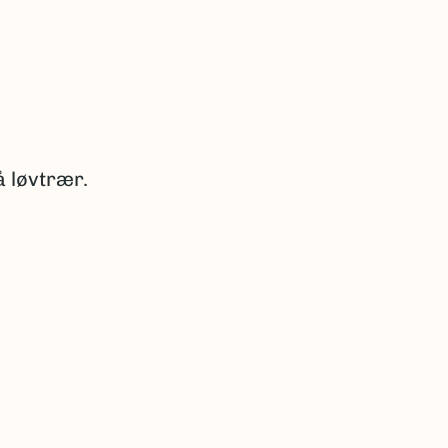
å løvtrær.