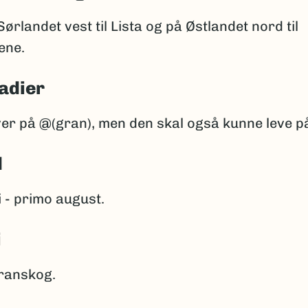
Sørlandet vest til Lista og på Østlandet nord til
ene.
adier
ver på @(gran), men den skal også kunne leve p
d
i - primo august.
i
granskog.