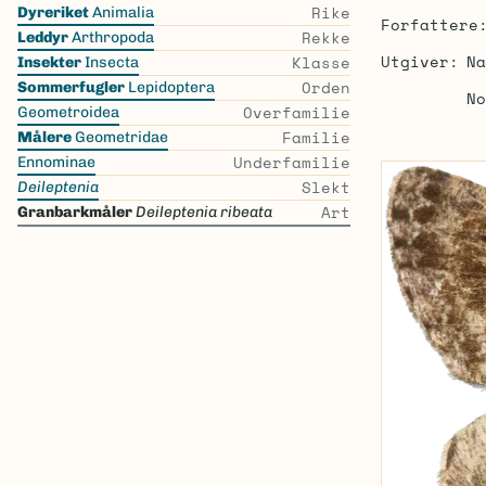
Skip
Rike
Dyreriket
Animalia
Forfattere
the
Rekke
Leddyr
Arthropoda
list
Utgiver
Na
Klasse
Insekter
Insecta
Orden
Sommerfugler
Lepidoptera
No
Overfamilie
Geometroidea
Familie
Målere
Geometridae
Underfamilie
Ennominae
Slekt
Deileptenia
Art
Granbarkmåler
Deileptenia ribeata