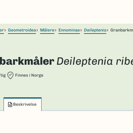
er
Geometroidea
Målere
Ennominae
Deileptenia
Granbarkm
barkmåler
Deileptenia rib
tig
Finnes i Norge
Beskrivelse