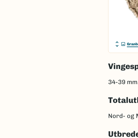
Granb
Vinges
34-39 mm
Totalut
Nord- og 
Utbrede