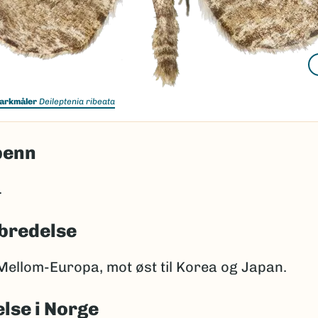
arkmåler
Deileptenia ribeata
penn
.
bredelse
Mellom-Europa, mot øst til Korea og Japan.
lse i Norge