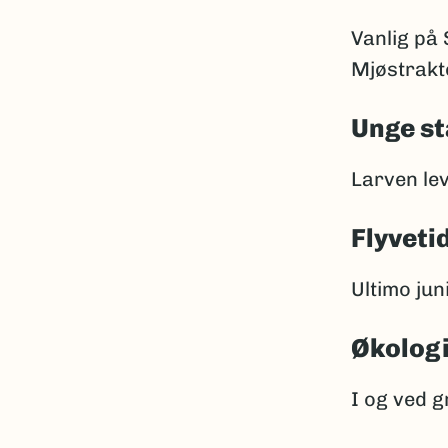
Vanlig på 
Mjøstrakt
Unge st
Larven le
Flyveti
Ultimo jun
Økolog
I og ved 