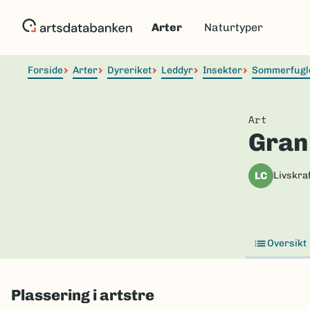
Hopp
til
Arter
Naturtyper
hovedinnhold
Forside
Arter
Dyreriket
Leddyr
Insekter
Sommerfugl
Art
Gran
LC
Livskraf
Oversikt
Plassering i artstre