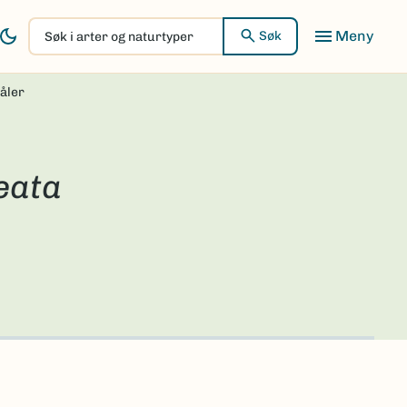
Søk
Søk
i
arter
åler
og
naturtyper
eata