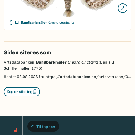
Båndbarkmåler
Cleora cinctaria
Siden siteres som
Artsdatabanken:
Båndbarkmåler
Cleora cinctaria
(Denis &
Schiffermüller, 1775)
Hentet
08.08.2026
fra https://artsdatabanken.no/arter/takson/30307
Kopier sitering
Til toppen