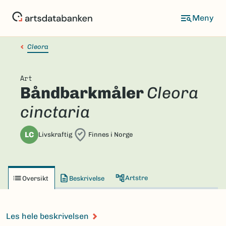
Hopp
til
hovedinnhold
Cleora
Art
Båndbarkmåler
Cleora
cinctaria
LC
Livskraftig
Finnes i Norge
Artstre
Oversikt
Beskrivelse
Les hele beskrivelsen