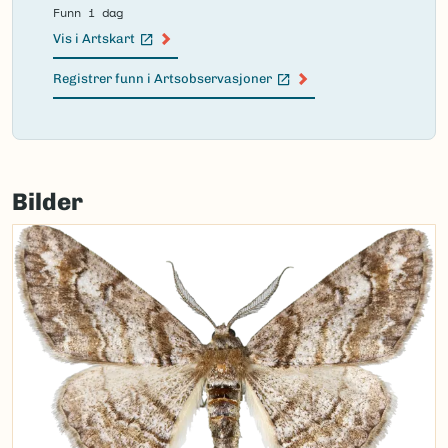
Funn i dag
Vis i Artskart
(Ekstern lenke)
Registrer funn i Artsobservasjoner
(Ekstern lenke)
Failed
to
Bilder
load
map.