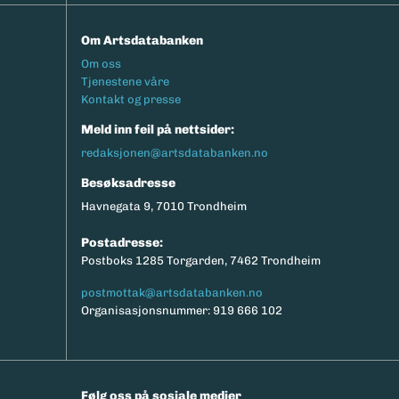
Om Artsdatabanken
Footermeny
Om oss
Tjenestene våre
Kontakt og presse
Meld inn feil på nettsider:
redaksjonen@artsdatabanken.no
Besøksadresse
Havnegata 9, 7010 Trondheim
Postadresse:
Postboks 1285 Torgarden, 7462 Trondheim
postmottak@artsdatabanken.no
Organisasjonsnummer: 919 666 102
Følg oss på sosiale medier