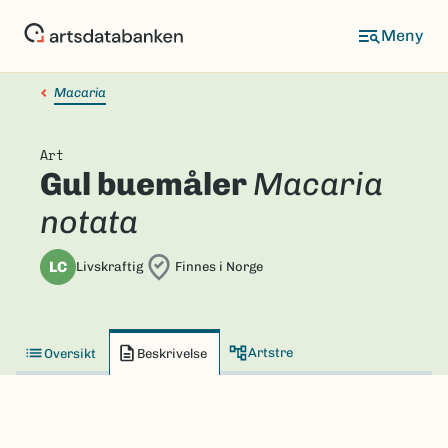
Hopp
til
hovedinnhold
Macaria
Art
Gul buemåler
Macaria
notata
LC
Livskraftig
Finnes i Norge
Artstre
Oversikt
Beskrivelse