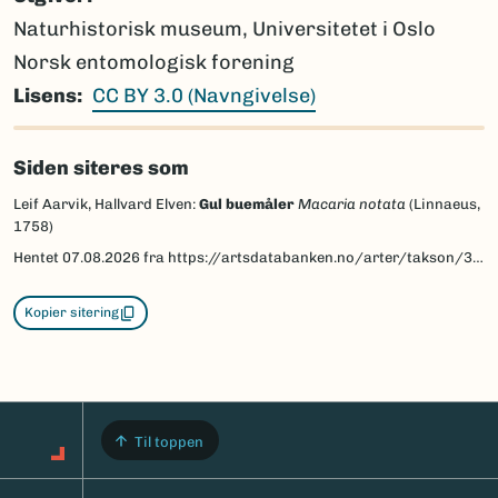
Naturhistorisk museum, Universitetet i Oslo
Norsk entomologisk forening
Lisens
CC BY 3.0 (Navngivelse)
Siden siteres som
Leif Aarvik, Hallvard Elven:
Gul buemåler
Macaria notata
(Linnaeus,
1758)
Hentet
07.08.2026
fra https://artsdatabanken.no/arter/takson/30272/beskrivelse
Kopier sitering
Til toppen