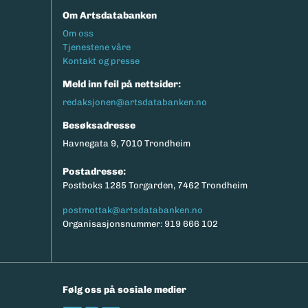
Om Artsdatabanken
Footermeny
Om oss
Tjenestene våre
Kontakt og presse
Meld inn feil på nettsider:
redaksjonen@artsdatabanken.no
Besøksadresse
Havnegata 9, 7010 Trondheim
Postadresse:
Postboks 1285 Torgarden, 7462 Trondheim
postmottak@artsdatabanken.no
Organisasjonsnummer: 919 666 102
Følg oss på sosiale medier