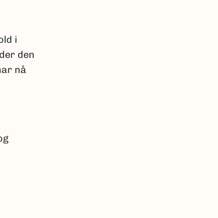
ld i
 der den
har nå
og