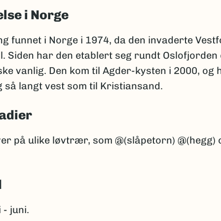
lse i Norge
g funnet i Norge i 1974, da den invaderte Vestfo
l. Siden har den etablert seg rundt Oslofjorden
ke vanlig. Den kom til Agder-kysten i 2000, og 
 så langt vest som til Kristiansand.
adier
ver på ulike løvtrær, som @(slåpetorn) @(hegg) 
d
- juni.