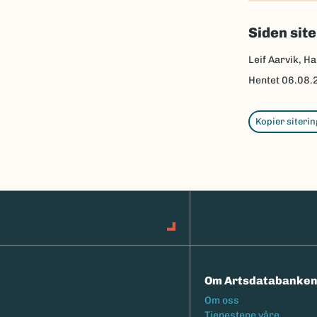
Siden sit
Leif Aarvik, Ha
Hentet
06.08.
Kopier siterin
Om Artsdatabanke
Footermeny
Om oss
Tjenestene våre