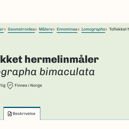
er
Geometroidea
Målere
Ennominae
Lomographa
Toflekket
ekket hermelinmåler
grapha bimaculata
tig
Finnes i Norge
Beskrivelse