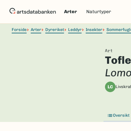
Hopp
til
Arter
Naturtyper
hovedinnhold
Forside
Arter
Dyreriket
Leddyr
Insekter
Sommerfugl
Art
Tofl
Lomo
LC
Livskraf
Oversikt