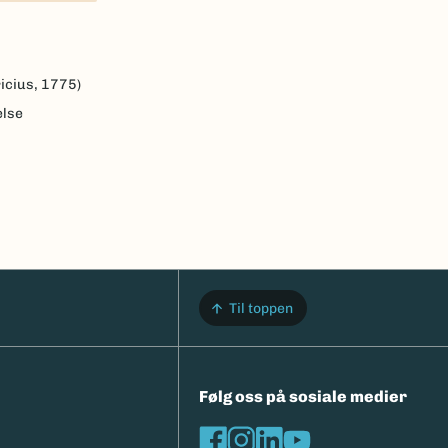
icius, 1775)
else
Til toppen
Følg oss på sosiale medier