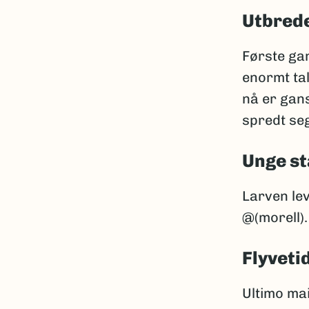
Utbrede
Første gan
enormt tal
nå er gans
spredt seg
Unge st
Larven le
@(morell).
Flyveti
Ultimo mai 