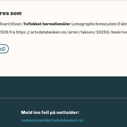
eres som
llvard Elven:
Toflekket hermelinmåler
Lomographa bimaculata
(Fabr
2026
fra https://artsdatabanken.no/arter/takson/30259/beskriv
g
n
Meld inn feil på nettsider:
redaksjonen@artsdatabanken.no