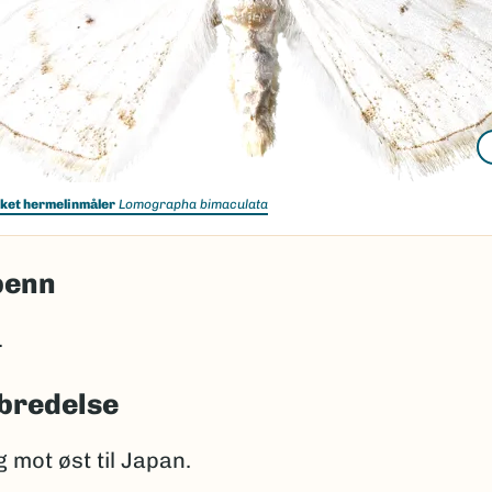
kket hermelinmåler
Lomographa bimaculata
penn
.
bredelse
 mot øst til Japan.