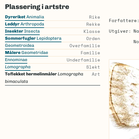
Plassering i artstre
Skip
Rike
Dyreriket
Animalia
Forfattere
the
Rekke
Leddyr
Arthropoda
list
Utgiver
Na
Klasse
Insekter
Insecta
Orden
Sommerfugler
Lepidoptera
No
Overfamilie
Geometroidea
Familie
Målere
Geometridae
Underfamilie
Ennominae
Slekt
Lomographa
Art
Toflekket hermelinmåler
Lomographa
bimaculata