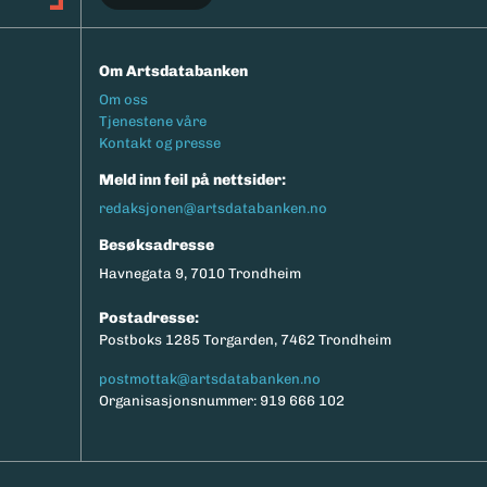
Om Artsdatabanken
Footermeny
Om oss
Tjenestene våre
Kontakt og presse
Meld inn feil på nettsider:
redaksjonen@artsdatabanken.no
Besøksadresse
Havnegata 9, 7010 Trondheim
Postadresse:
Postboks 1285 Torgarden, 7462 Trondheim
postmottak@artsdatabanken.no
Organisasjonsnummer: 919 666 102