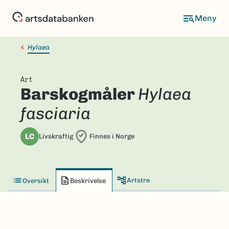
Hopp
til
hovedinnhold
Hylaea
Art
Barskogmåler
Hylaea
fasciaria
LC
Livskraftig
Finnes i Norge
Artstre
Oversikt
Beskrivelse