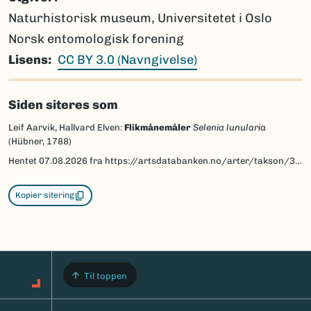
Naturhistorisk museum, Universitetet i Oslo
Norsk entomologisk forening
Lisens
CC BY 3.0 (Navngivelse)
Siden siteres som
Leif Aarvik, Hallvard Elven:
Flikmånemåler
Selenia lunularia
(Hübner, 1788)
Hentet
07.08.2026
fra https://artsdatabanken.no/arter/takson/30242/beskrivelse
Kopier sitering
Til toppen