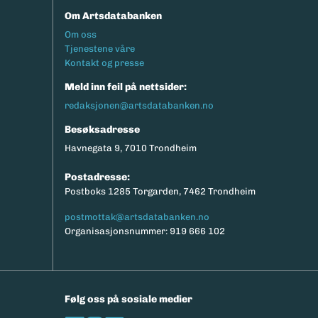
Om Artsdatabanken
Footermeny
Om oss
Tjenestene våre
Kontakt og presse
Meld inn feil på nettsider:
redaksjonen@artsdatabanken.no
Besøksadresse
Havnegata 9, 7010 Trondheim
Postadresse:
Postboks 1285 Torgarden, 7462 Trondheim
postmottak@artsdatabanken.no
Organisasjonsnummer: 919 666 102
Følg oss på sosiale medier