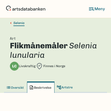
Hopp
til
hovedinnhold
Selenia
Art
Flikmånemåler
Selenia
lunularia
LC
Livskraftig
Finnes i Norge
Artstre
Oversikt
Beskrivelse