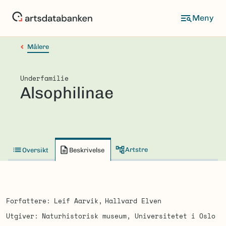
Hopp
til
hovedinnhold
Målere
Underfamilie
Alsophilinae
Artstre
Oversikt
Beskrivelse
Forfattere
Leif Aarvik
Hallvard Elven
Utgiver
Naturhistorisk museum, Universitetet i Oslo