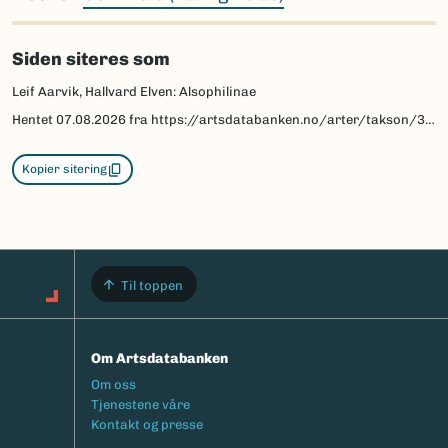
Siden siteres som
Leif Aarvik, Hallvard Elven: Alsophilinae
Hentet
07.08.2026
fra https://artsdatabanken.no/arter/takson/30214/beskrivelse
Kopier sitering
Til toppen
Om Artsdatabanken
Footermeny
Om oss
Tjenestene våre
Kontakt og presse