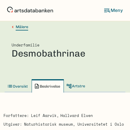
Hopp
til
hovedinnhold
Målere
Underfamilie
Desmobathrinae
Artstre
Oversikt
Beskrivelse
Forfattere
Leif Aarvik
Hallvard Elven
Utgiver
Naturhistorisk museum, Universitetet i Oslo