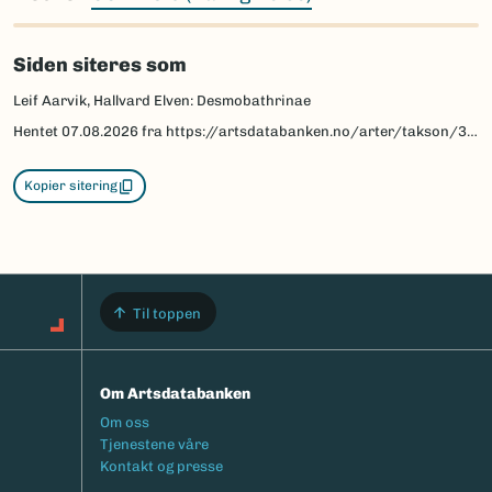
Siden siteres som
Leif Aarvik, Hallvard Elven: Desmobathrinae
Hentet
07.08.2026
fra https://artsdatabanken.no/arter/takson/30211/beskrivelse
Kopier sitering
Til toppen
Om Artsdatabanken
Footermeny
Om oss
Tjenestene våre
Kontakt og presse