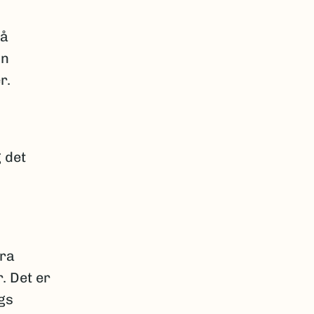
på
nn
r.
 det
fra
. Det er
ngs