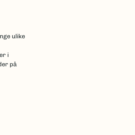
nge ulike
er i
der på