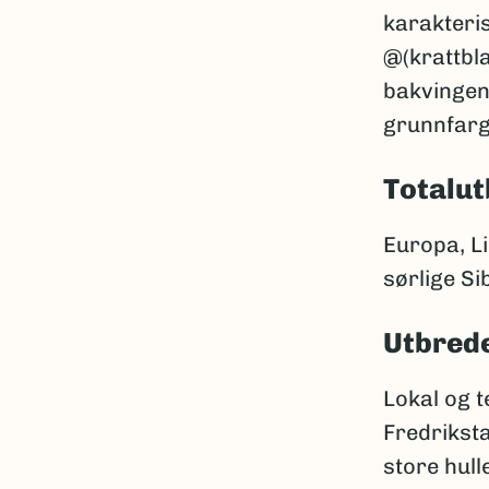
karakteris
@(krattbl
bakvingen
grunnfarge
Totalut
Europa, Li
sørlige Sib
Utbrede
Lokal og t
Fredriksta
store hull