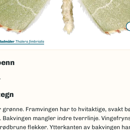
ladmåler
Thalera fimbrialis
penn
.
tegn
r grønne. Framvingen har to hvitaktige, svakt b
r. Bakvingen mangler indre tverrlinje. Vingefryn
 rødbrune flekker. Ytterkanten av bakvingen ha