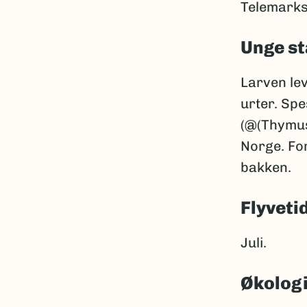
Telemarks
Unge st
Larven lev
urter. Spe
(@(Thymus)
Norge. Fo
bakken.
Flyveti
Juli.
Økolog