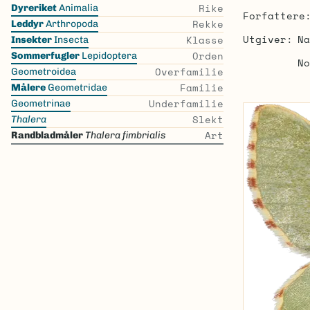
Skip
Rike
Dyreriket
Animalia
Forfattere
the
Rekke
Leddyr
Arthropoda
list
Utgiver
Na
Klasse
Insekter
Insecta
Orden
Sommerfugler
Lepidoptera
No
Overfamilie
Geometroidea
Familie
Målere
Geometridae
Underfamilie
Geometrinae
Slekt
Thalera
Art
Randbladmåler
Thalera fimbrialis