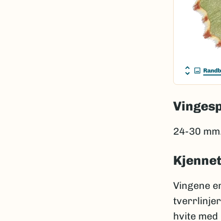
Randb
Vinges
24-30 mm
Kjenne
Vingene e
tverrlinje
hvite med