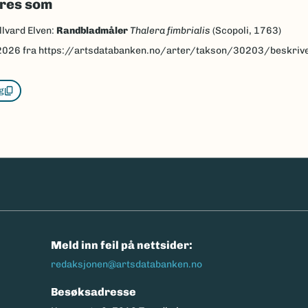
eres som
llvard Elven:
Randbladmåler
Thalera fimbrialis
(Scopoli, 1763)
2026
fra https://artsdatabanken.no/arter/takson/30203/beskriv
g
n
Meld inn feil på nettsider:
redaksjonen@artsdatabanken.no
Besøksadresse