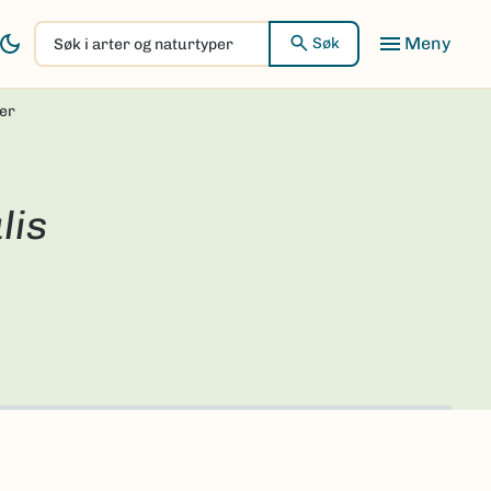
Søk
Søk
i
arter
er
og
naturtyper
lis