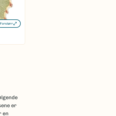
Forstørr
ølgende
sene er
r en