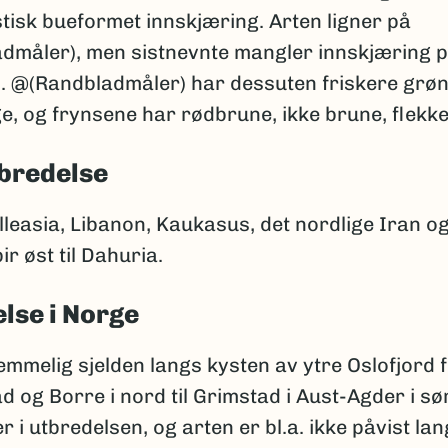
tisk bueformet innskjæring. Arten ligner på
admåler), men sistnevnte mangler innskjæring 
. @(Randbladmåler) har dessuten friskere grø
, og frynsene har rødbrune, ikke brune, flekke
bredelse
lleasia, Libanon, Kaukasus, det nordlige Iran og
ir øst til Dahuria.
lse i Norge
emmelig sjelden langs kysten av ytre Oslofjord 
d og Borre i nord til Grimstad i Aust-Agder i sør
er i utbredelsen, og arten er bl.a. ikke påvist la