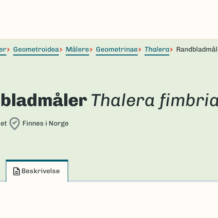
er
Geometroidea
Målere
Geometrinae
Thalera
Randbladmål
bladmåler
Thalera fimbria
et
Finnes i Norge
Beskrivelse