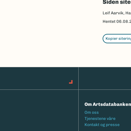
Siden sit
Leif Aarvik, Ha
Hentet
06.08.
Kopier siterin
Om Artsdatabanke
Footermeny
Om oss
Tjenestene våre
Kontakt og presse