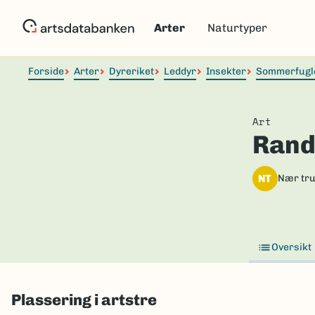
Hopp
til
Arter
Naturtyper
hovedinnhold
Forside
Arter
Dyreriket
Leddyr
Insekter
Sommerfugl
Art
Rand
NT
Nær tru
Oversikt
Plassering i artstre