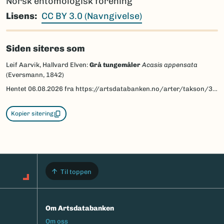
Norsk entomologisk forening
Lisens
CC BY 3.0 (Navngivelse)
Siden siteres som
Leif Aarvik, Hallvard Elven:
Grå tungemåler
Acasis appensata
(Eversmann, 1842)
Hentet
06.08.2026
fra https://artsdatabanken.no/arter/takson/30191/beskrivelse
Kopier sitering
Til toppen
Om Artsdatabanken
Footermeny
Om oss