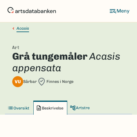
Hopp
til
hovedinnhold
Acasis
Art
Grå tungemåler
Acasis
appensata
VU
Sårbar
Finnes i Norge
Artstre
Oversikt
Beskrivelse