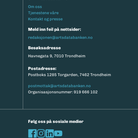
Footermeny
Om oss
Tjenestene våre
Kontakt og presse
Meld inn feil på nettsider:
redaksjonen@artsdatabanken.no
Besøksadresse
Havnegata 9, 7010 Trondheim
Postadresse:
Postboks 1285 Torgarden, 7462 Trondheim
postmottak@artsdatabanken.no
Organisasjonsnummer: 919 666 102
Følg oss på sosiale medier