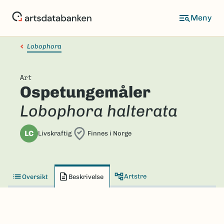
Hopp
til
hovedinnhold
Lobophora
Art
Ospetungemåler
Lobophora halterata
LC
Livskraftig
Finnes i Norge
Artstre
Oversikt
Beskrivelse