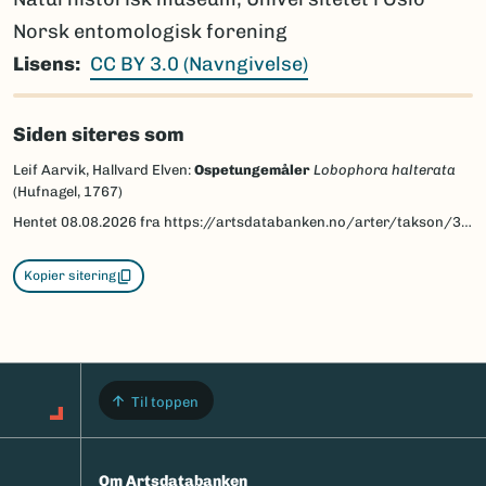
Norsk entomologisk forening
Lisens
CC BY 3.0 (Navngivelse)
Siden siteres som
Leif Aarvik, Hallvard Elven:
Ospetungemåler
Lobophora halterata
(Hufnagel, 1767)
Hentet
08.08.2026
fra https://artsdatabanken.no/arter/takson/30184/beskrivelse
Kopier sitering
Til toppen
Om Artsdatabanken