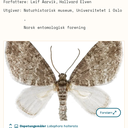
Forfattere
Leif Aarvik
Hallvard Elven
Utgiver
Naturhistorisk museum, Universitetet i Oslo
Norsk entomologisk forening
Forstørr
Ospetungemåler
Lobophora halterata