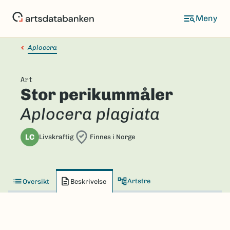
Hopp
til
hovedinnhold
Aplocera
Art
Stor perikummåler
Aplocera plagiata
LC
Livskraftig
Finnes i Norge
Artstre
Oversikt
Beskrivelse