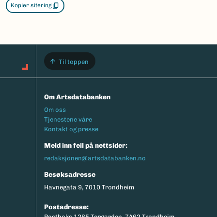
Kopier sitering
Til toppen
Om Artsdatabanken
Footermeny
Om oss
Tjenestene våre
Kontakt og presse
Meld inn feil på nettsider:
redaksjonen@artsdatabanken.no
Besøksadresse
Havnegata 9, 7010 Trondheim
Postadresse:
Postboks 1285 Torgarden, 7462 Trondheim