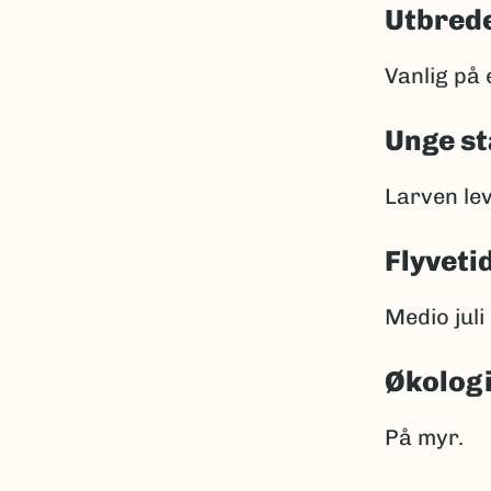
Utbrede
Vanlig på 
Unge st
Larven le
Flyveti
Medio juli
Økolog
På myr.