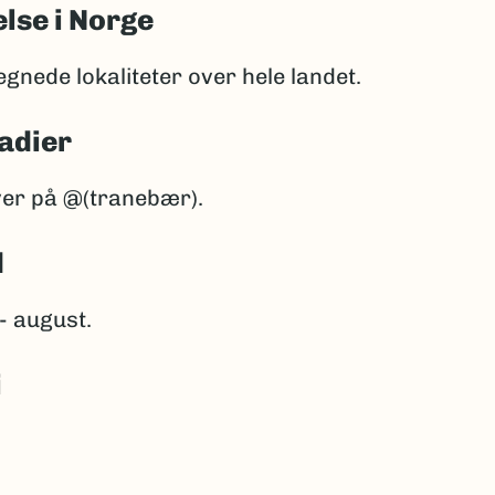
lse i Norge
egnede lokaliteter over hele landet.
adier
ver på @(tranebær).
d
 - august.
i