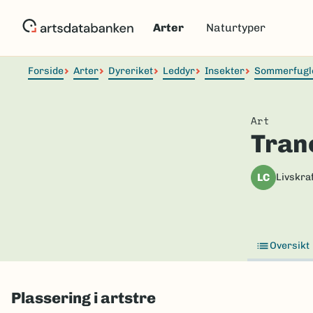
Hopp
til
Arter
Naturtyper
hovedinnhold
Forside
Arter
Dyreriket
Leddyr
Insekter
Sommerfugl
Art
Tran
LC
Livskraf
Oversikt
Plassering i artstre