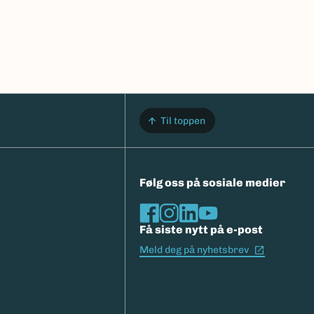
Til toppen
Følg oss på sosiale medier
Få siste nytt på e-post
(Ekstern l
Meld deg på nyhetsbrev