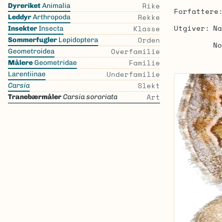
Skip
Rike
Dyreriket
Animalia
Forfattere
the
Rekke
Leddyr
Arthropoda
list
Utgiver
Na
Klasse
Insekter
Insecta
Orden
Sommerfugler
Lepidoptera
No
Overfamilie
Geometroidea
Familie
Målere
Geometridae
Underfamilie
Larentiinae
Slekt
Carsia
Art
Tranebærmåler
Carsia sororiata