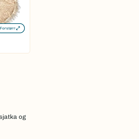
Forstørr
sjatka og