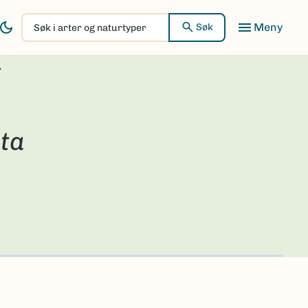
Søk
Søk
i
arter
r
og
naturtyper
ta