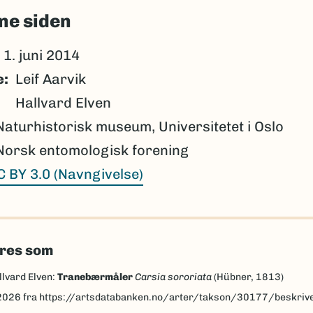
ne siden
1. juni 2014
e
Leif Aarvik
Hallvard Elven
Naturhistorisk museum, Universitetet i Oslo
Norsk entomologisk forening
C BY 3.0 (Navngivelse)
eres som
llvard Elven:
Tranebærmåler
Carsia sororiata
(Hübner, 1813)
2026
fra https://artsdatabanken.no/arter/takson/30177/beskriv