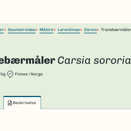
er
Geometroidea
Målere
Larentiinae
Carsia
Tranebærmåle
ebærmåler
Carsia sororia
tig
Finnes i Norge
Beskrivelse