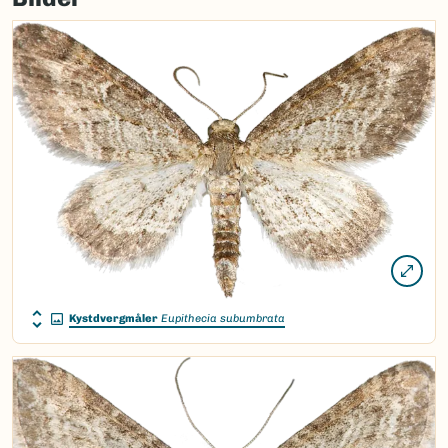
Kystdvergmåler
Eupithecia subumbrata