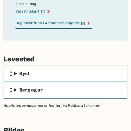
Funn i dag
Vis i Artskart
(Ekstern lenke)
Registrer funn i Artsobservasjoner
(Ekstern lenke)
Failed
to
Levested
load
map.
Kyst
Berg og ur
Habitatinformasjonen er hentet fra Rødlista for arter.
Bilder