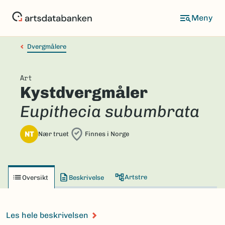
Hopp
til
hovedinnhold
Dvergmålere
Art
Kystdvergmåler
Eupithecia subumbrata
NT
Nær truet
Finnes i Norge
Artstre
Oversikt
Beskrivelse
Les hele beskrivelsen