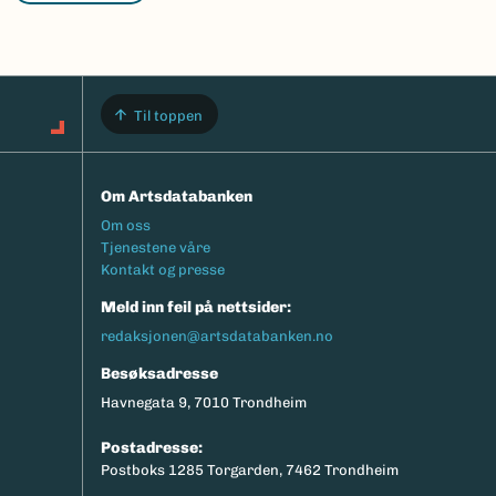
Til toppen
Om Artsdatabanken
Footermeny
Om oss
Tjenestene våre
Kontakt og presse
Meld inn feil på nettsider:
redaksjonen@artsdatabanken.no
Besøksadresse
Havnegata 9, 7010 Trondheim
Postadresse:
Postboks 1285 Torgarden, 7462 Trondheim