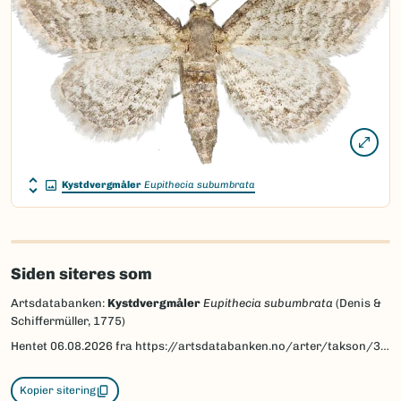
Kystdvergmåler
Eupithecia subumbrata
Siden siteres som
Artsdatabanken:
Kystdvergmåler
Eupithecia subumbrata
(Denis &
Schiffermüller, 1775)
Hentet
06.08.2026
fra https://artsdatabanken.no/arter/takson/30162
Kopier sitering