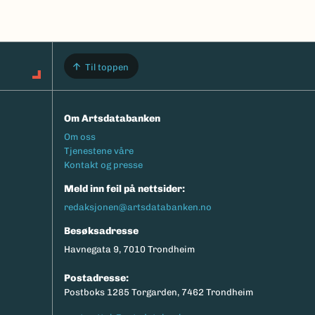
Til toppen
Om Artsdatabanken
Footermeny
Om oss
Tjenestene våre
Kontakt og presse
Meld inn feil på nettsider:
redaksjonen@artsdatabanken.no
Besøksadresse
Havnegata 9, 7010 Trondheim
Postadresse:
Postboks 1285 Torgarden, 7462 Trondheim