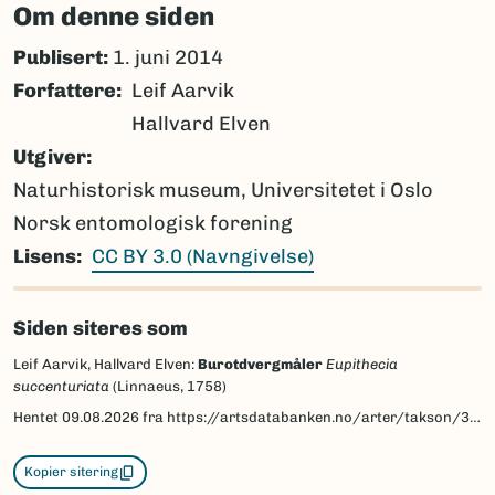
Om denne siden
Publisert:
1. juni 2014
Forfattere
Leif Aarvik
Hallvard Elven
Utgiver
Naturhistorisk museum, Universitetet i Oslo
Norsk entomologisk forening
Lisens
CC BY 3.0 (Navngivelse)
Siden siteres som
Leif Aarvik, Hallvard Elven:
Burotdvergmåler
Eupithecia
succenturiata
(Linnaeus, 1758)
Hentet
09.08.2026
fra https://artsdatabanken.no/arter/takson/30161/beskrivelse
Kopier sitering