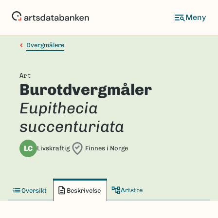
Hopp
til
hovedinnhold
Dvergmålere
Art
Burotdvergmåler
Eupithecia
succenturiata
LC
Livskraftig
Finnes i Norge
Artstre
Oversikt
Beskrivelse