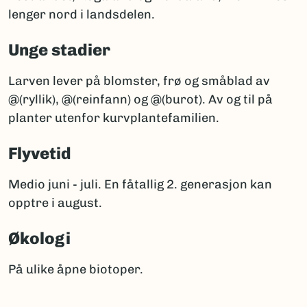
lenger nord i landsdelen.
Unge stadier
Larven lever på blomster, frø og småblad av
@(ryllik), @(reinfann) og @(burot). Av og til på
planter utenfor kurvplantefamilien.
Flyvetid
Medio juni - juli. En fåtallig 2. generasjon kan
opptre i august.
Økologi
På ulike åpne biotoper.