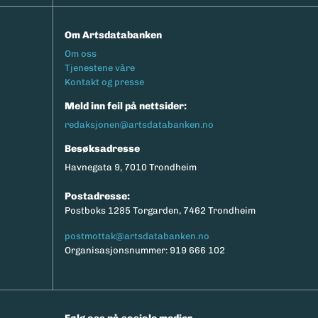
Om Artsdatabanken
Footermeny
Om oss
Tjenestene våre
Kontakt og presse
Meld inn feil på nettsider:
redaksjonen@artsdatabanken.no
Besøksadresse
Havnegata 9, 7010 Trondheim
Postadresse:
Postboks 1285 Torgarden, 7462 Trondheim
postmottak@artsdatabanken.no
Organisasjonsnummer: 919 666 102