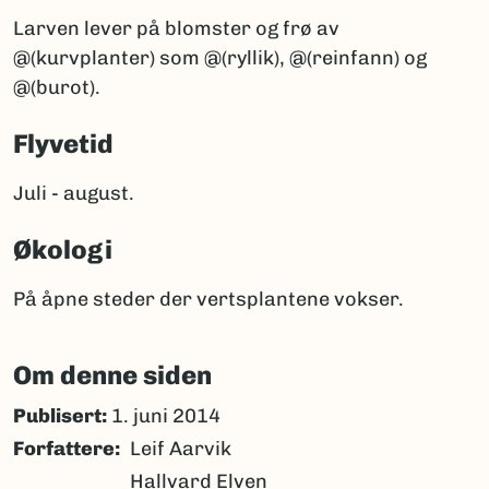
Larven lever på blomster og frø av
@(kurvplanter) som @(ryllik), @(reinfann) og
@(burot).
Flyvetid
Juli - august.
Økologi
På åpne steder der vertsplantene vokser.
Om denne siden
Publisert:
1. juni 2014
Forfattere
Leif Aarvik
Hallvard Elven