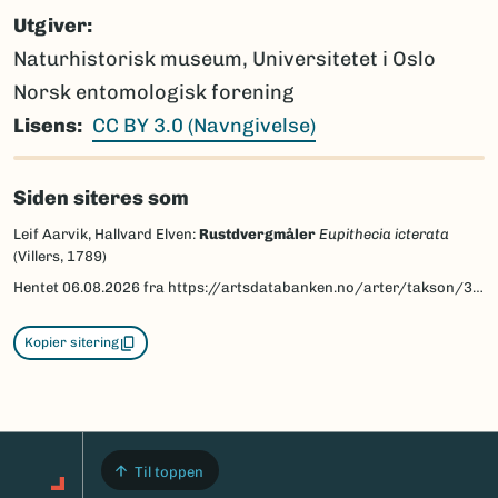
Utgiver
Naturhistorisk museum, Universitetet i Oslo
Norsk entomologisk forening
Lisens
CC BY 3.0 (Navngivelse)
Siden siteres som
Leif Aarvik, Hallvard Elven:
Rustdvergmåler
Eupithecia icterata
(Villers, 1789)
Hentet
06.08.2026
fra https://artsdatabanken.no/arter/takson/30160/beskrivelse
Kopier sitering
Til toppen