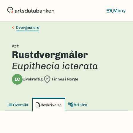
Hopp
til
hovedinnhold
Dvergmålere
Art
Rustdvergmåler
Eupithecia icterata
LC
Livskraftig
Finnes i Norge
Artstre
Oversikt
Beskrivelse