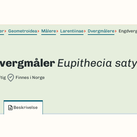
er
Geometroidea
Målere
Larentiinae
Dvergmålere
Engdver
vergmåler
Eupithecia sat
tig
Finnes i Norge
Beskrivelse