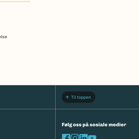
else
Til toppen
Følg oss på sosiale medier