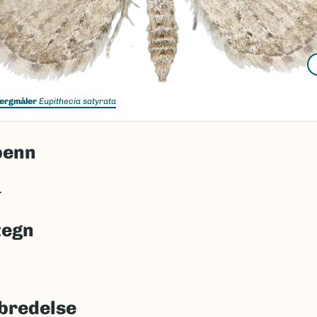
ergmåler
Eupithecia satyrata
penn
.
tegn
bredelse