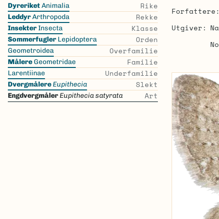
Skip
Rike
Dyreriket
Animalia
Forfattere
the
Rekke
Leddyr
Arthropoda
list
Utgiver
Na
Klasse
Insekter
Insecta
Orden
Sommerfugler
Lepidoptera
No
Overfamilie
Geometroidea
Familie
Målere
Geometridae
Underfamilie
Larentiinae
Slekt
Dvergmålere
Eupithecia
Art
Engdvergmåler
Eupithecia satyrata