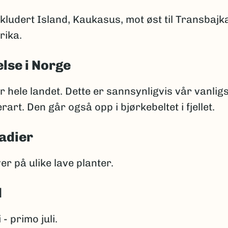
kludert Island, Kaukasus, mot øst til Transbajkal
ika.
lse i Norge
r hele landet. Dette er sannsynligvis vår vanlig
art. Den går også opp i bjørkebeltet i fjellet.
adier
er på ulike lave planter.
d
- primo juli.