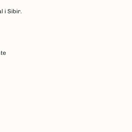
 i Sibir.
ste