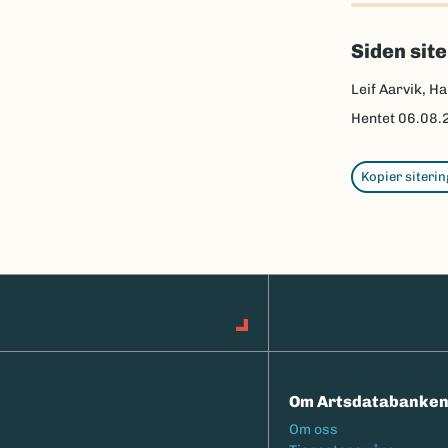
Siden sit
Leif Aarvik, Ha
Hentet
06.08.
Kopier siterin
Om Artsdatabanke
Footermeny
Om oss