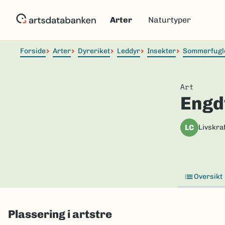
Hopp
til
Arter
Naturtyper
hovedinnhold
Forside
Arter
Dyreriket
Leddyr
Insekter
Sommerfugl
Art
Engd
LC
Livskraf
Oversikt
Plassering i artstre