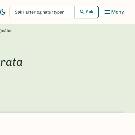
Søk
Søk
i
arter
gmåler
og
naturtyper
yrata