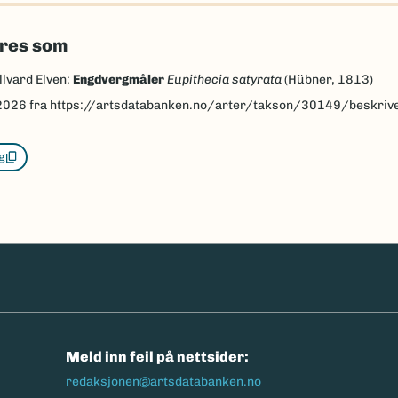
eres som
llvard Elven:
Engdvergmåler
Eupithecia satyrata
(Hübner, 1813)
2026
fra https://artsdatabanken.no/arter/takson/30149/beskriv
g
n
Meld inn feil på nettsider:
redaksjonen@artsdatabanken.no