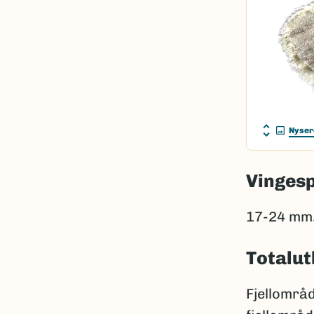
Nyser
Vinges
17-24 mm
Totalut
Fjellområd