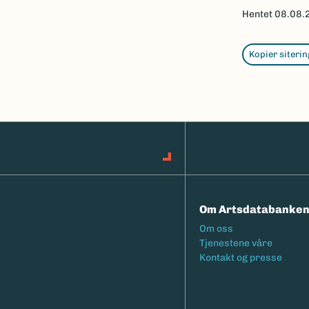
Hentet
08.08.
Kopier siterin
Om Artsdatabanke
Footermeny
Om oss
Tjenestene våre
Kontakt og presse