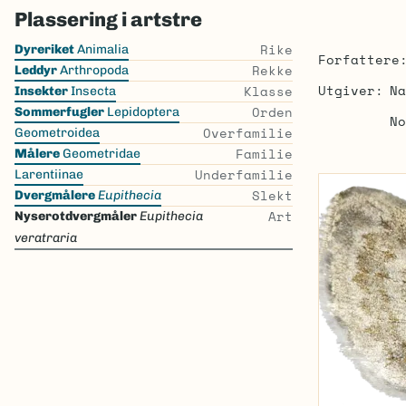
Plassering i artstre
Skip
Rike
Dyreriket
Animalia
Forfattere
the
Rekke
Leddyr
Arthropoda
list
Utgiver
Na
Klasse
Insekter
Insecta
Orden
Sommerfugler
Lepidoptera
No
Overfamilie
Geometroidea
Familie
Målere
Geometridae
Underfamilie
Larentiinae
Slekt
Dvergmålere
Eupithecia
Art
Nyserotdvergmåler
Eupithecia
veratraria