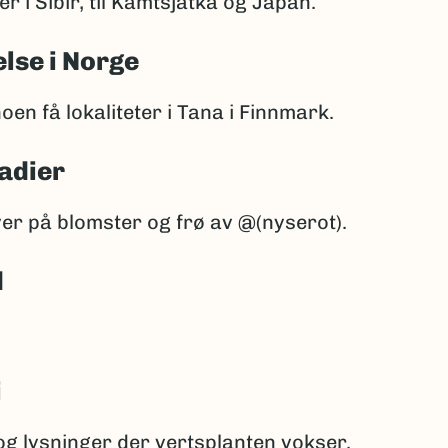
er i Sibir, til Kamtsjatka og Japan.
lse i Norge
noen få lokaliteter i Tana i Finnmark.
adier
er på blomster og frø av @(nyserot).
d
i
og lysninger der vertsplanten vokser.