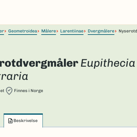
er
Geometroidea
Målere
Larentiinae
Dvergmålere
Nyserot
rotdvergmåler
Eupithecia
traria
et
Finnes i Norge
Beskrivelse