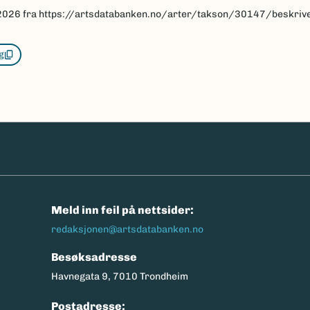
2026
fra https://artsdatabanken.no/arter/takson/30147/beskriv
g
n
Meld inn feil på nettsider:
redaksjonen@artsdatabanken.no
Besøksadresse
Havnegata 9, 7010 Trondheim
Postadresse: