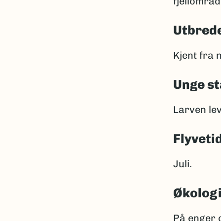
fjellområd
Utbrede
Kjent fra 
Unge st
Larven lev
Flyveti
Juli.
Økolog
På enger 