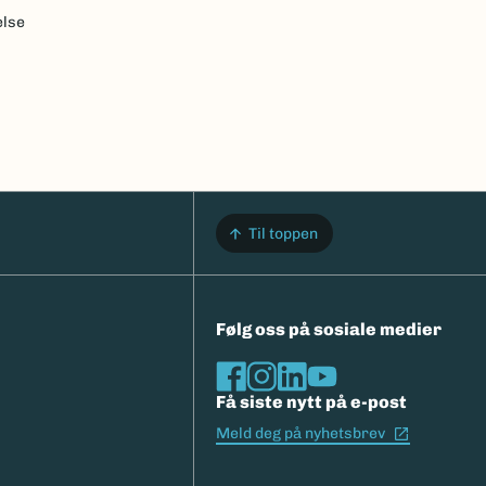
else
Til toppen
Følg oss på sosiale medier
Få siste nytt på e-post
(Ekstern l
Meld deg på nyhetsbrev