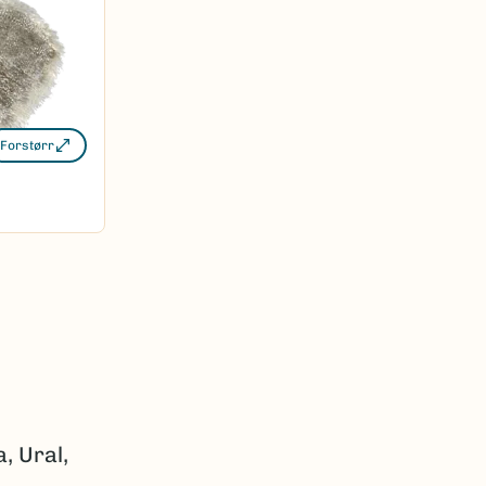
Forstørr
, Ural,