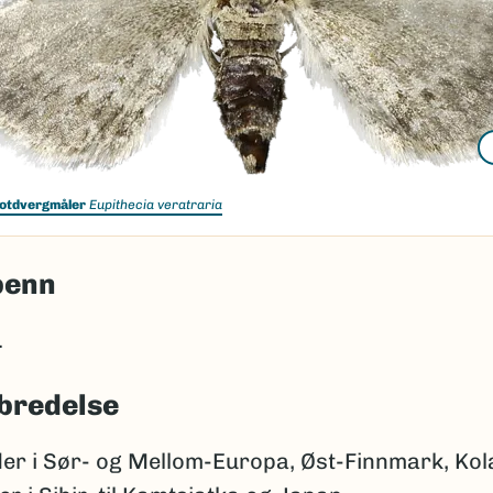
otdvergmåler
Eupithecia veratraria
penn
.
bredelse
er i Sør- og Mellom-Europa, Øst-Finnmark, Kola