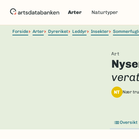
Hopp
til
Arter
Naturtyper
hovedinnhold
Forside
Arter
Dyreriket
Leddyr
Insekter
Sommerfugl
Art
Nyse
vera
NT
Nær tru
Oversikt