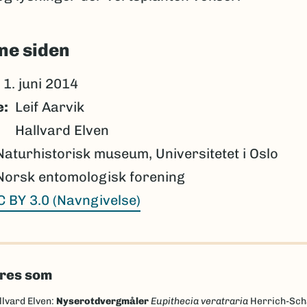
ne siden
1. juni 2014
e
Leif Aarvik
Hallvard Elven
Naturhistorisk museum, Universitetet i Oslo
Norsk entomologisk forening
C BY 3.0 (Navngivelse)
eres som
llvard Elven:
Nyserotdvergmåler
Eupithecia veratraria
Herrich-Sch